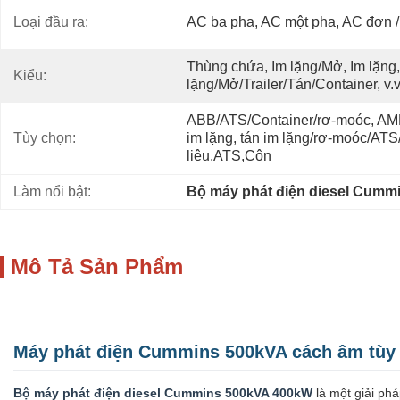
Loại đầu ra:
AC ba pha, AC một pha, AC đơn /
Thùng chứa, Im lặng/Mở, Im lặng, 
Kiểu:
lặng/Mở/Trailer/Tán/Container, v.v
ABB/ATS/Container/rơ-moóc, AMF
Tùy chọn:
im lặng, tán im lặng/rơ-moóc/ATS/
liệu,ATS,Côn
Làm nổi bật:
Bộ máy phát điện diesel Cummi
Mô Tả Sản Phẩm
Máy phát điện Cummins 500kVA cách âm tùy
Bộ máy phát điện diesel Cummins 500kVA 400kW
là một giải ph