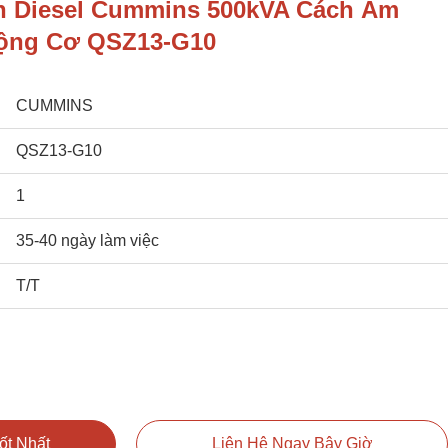
n Diesel Cummins 500kVA Cách Âm
Động Cơ QSZ13-G10
CUMMINS
QSZ13-G10
1
35-40 ngày làm việc
T/T
ốt Nhất
Liên Hệ Ngay Bây Giờ