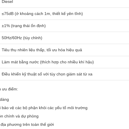
Diesel
≤75dB (ở khoảng cách 1m, thiết kế yên tĩnh)
±1% (trạng thái ổn định)
50Hz/60Hz (tùy chỉnh)
Tiêu thụ nhiên liệu thấp, tối ưu hóa hiệu quả
Làm mát bằng nước (thích hợp cho nhiều khí hậu)
Điều khiển kỹ thuật số với tùy chọn giám sát từ xa
 ưu điểm:
 dàng
i bảo vệ các bộ phận khỏi các yếu tố môi trường
ồn chính và dự phòng
 địa phương trên toàn thế giới