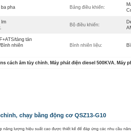
Mà
 ba pha
Bảng điều khiển:
Co
Im 
D
Bộ điều khiển:
.
A
+ATS/tàng tán 
Bình nhiên 
Bình nhiên liệu:
Bì
ns cách âm tùy chỉnh
, 
Máy phát điện diesel 500KVA
, 
Máy p
 chỉnh, chạy bằng động cơ QSZ13-G10
áp năng lượng hiệu suất cao được thiết kế để đáp ứng các nhu cầu năng