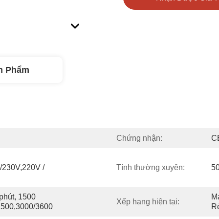
n Phẩm
Chứng nhận:
C
230V,220V / 
Tính thường xuyên:
5
hút, 1500 
Má
Xếp hạng hiện tại:
 1500,3000/3600
R