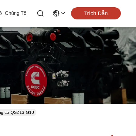
Trích Dẫn
ới Chúng Tôi
ộng cơ QSZ13-G10