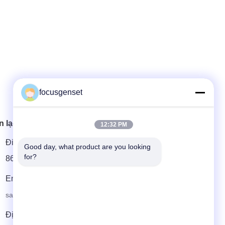
focusgenset
n lạc nhanh
12:32 PM
Điện thoại
Good day, what product are you looking 
for?
86--13564939262
Email
sales@focusgenset.com
Địa chỉ