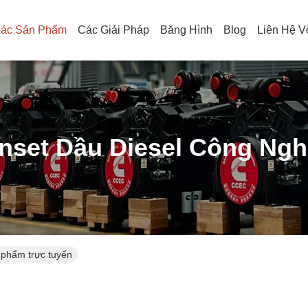
ác Sản Phẩm
Các Giải Pháp
Băng Hình
Blog
Liên Hệ V
nset Dầu Diesel Công Ngh
 phẩm trực tuyến