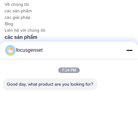
Về chúng tôi
các sản phẩm
các giải pháp
Blog
Liên hệ với chúng tôi
các sản phẩm
Bộ phát điện diesel Cummins
focusgenset
Bộ máy phát điện diesel Perkins
Bộ máy phát điện Diesel SDEC
Máy phát điện Prime
7:24 PM
Genset dầu diesel công nghiệp
Máy phát điện gắn trượt
Good day, what product are you looking for?
Liên lạc nhanh
Điện thoại
0086-13564939262
Email
sales@focusgenset.com
Địa chỉ