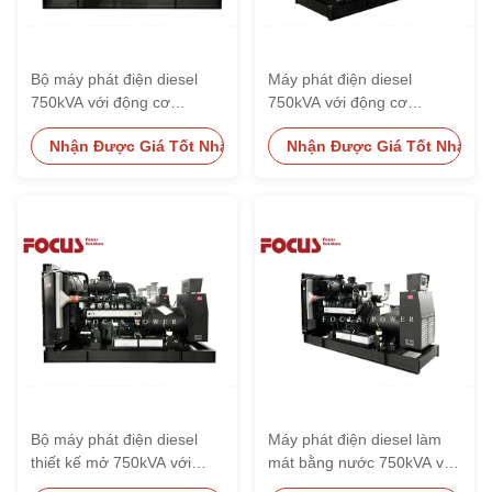
Bộ máy phát điện diesel
Máy phát điện diesel
750kVA với động cơ
750kVA với động cơ
Hyundai Doosan DP222LC,
HYUNDAI DOOSAN
Nhận Được Giá Tốt Nhất
Nhận Được Giá Tốt Nhất
220V / 380V và 1500rpm
DP222LC để tiết kiệm
nhiên liệu và năng lượng
ổn định
Bộ máy phát điện diesel
Máy phát điện diesel làm
thiết kế mở 750kVA với
mát bằng nước 750kVA với
động cơ HYUNDAI
động cơ HYUNDAI