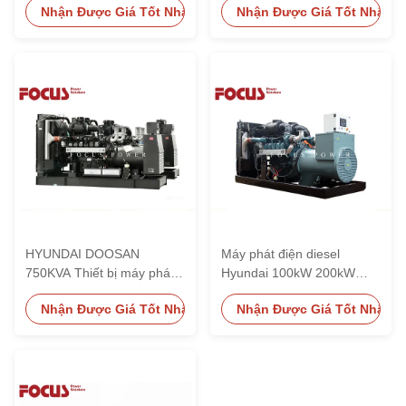
Nhận Được Giá Tốt Nhất
Nhận Được Giá Tốt Nhất
DOOSAN DP222LC và đầu
DOOSAN DP222LC cho
ra 220V / 380V
các ứng dụng công nghiệp
và thương mại
HYUNDAI DOOSAN
Máy phát điện diesel
750KVA Thiết bị máy phát
Hyundai 100kW 200kW
điện diesel loại mở với
400kW, Bộ máy phát điện
Nhận Được Giá Tốt Nhất
Nhận Được Giá Tốt Nhất
động cơ DP222LC và tần
yên tĩnh công nghiệp
số 50/60HZ
thương mại