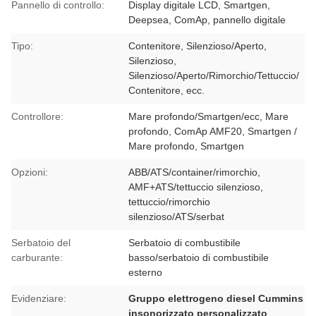
Pannello di controllo:
Display digitale LCD, Smartgen,
Deepsea, ComAp, pannello digitale
Tipo:
Contenitore, Silenzioso/Aperto,
Silenzioso,
Silenzioso/Aperto/Rimorchio/Tettuccio/
Contenitore, ecc.
Controllore:
Mare profondo/Smartgen/ecc, Mare
profondo, ComAp AMF20, Smartgen /
Mare profondo, Smartgen
Opzioni:
ABB/ATS/container/rimorchio,
AMF+ATS/tettuccio silenzioso,
tettuccio/rimorchio
silenzioso/ATS/serbat
Serbatoio del
Serbatoio di combustibile
carburante:
basso/serbatoio di combustibile
esterno
Evidenziare:
Gruppo elettrogeno diesel Cummins
insonorizzato personalizzato