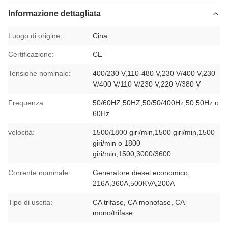
Informazione dettagliata
Luogo di origine:
Cina
Certificazione:
CE
Tensione nominale:
400/230 V,110-480 V,230 V/400 V,230
V/400 V/110 V/230 V,220 V/380 V
Frequenza:
50/60HZ,50HZ,50/50/400Hz,50,50Hz o
60Hz
velocità:
1500/1800 giri/min,1500 giri/min,1500
giri/min o 1800
giri/min,1500,3000/3600
Corrente nominale:
Generatore diesel economico,
216A,360A,500KVA,200A
Tipo di uscita:
CA trifase, CA monofase, CA
mono/trifase