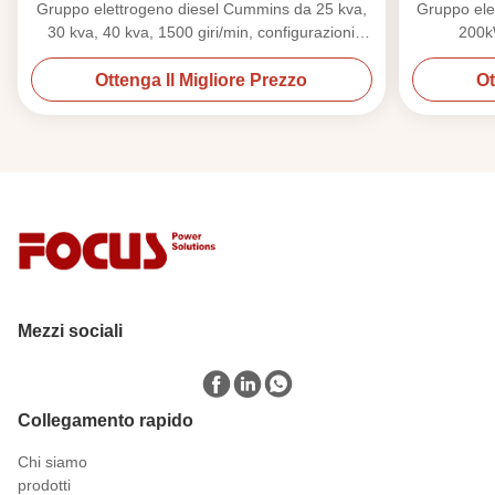
Gruppo elettrogeno diesel Cummins da 25 kva,
Gruppo ele
30 kva, 40 kva, 1500 giri/min, configurazioni
200k
aperte e silenziate
Ottenga Il Migliore Prezzo
Ot
Mezzi sociali
Collegamento rapido
Chi siamo
prodotti