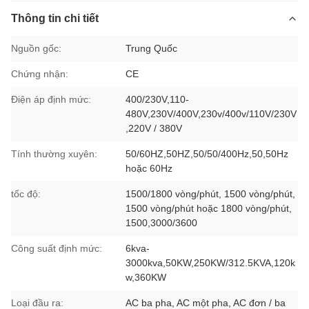
Thông tin chi tiết
Nguồn gốc:
Trung Quốc
Chứng nhận:
CE
Điện áp định mức:
400/230V,110-
480V,230V/400V,230v/400v/110V/230V
,220V / 380V
Tính thường xuyên:
50/60HZ,50HZ,50/50/400Hz,50,50Hz
hoặc 60Hz
tốc độ:
1500/1800 vòng/phút, 1500 vòng/phút,
1500 vòng/phút hoặc 1800 vòng/phút,
1500,3000/3600
Công suất định mức:
6kva-
3000kva,50KW,250KW/312.5KVA,120k
w,360KW
Loại đầu ra:
AC ba pha, AC một pha, AC đơn / ba