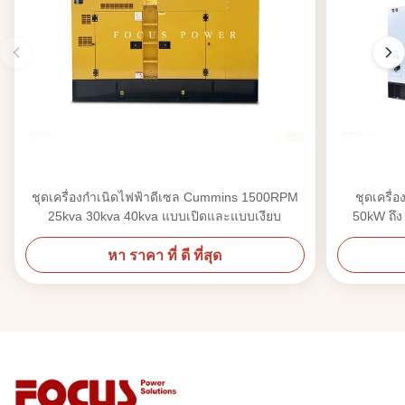
ชุดเครื่องกำเนิดไฟฟ้าดีเซล Cummins 1500RPM
ชุดเครื่
25kva 30kva 40kva แบบเปิดและแบบเงียบ
50kW ถึง
หา ราคา ที่ ดี ที่สุด