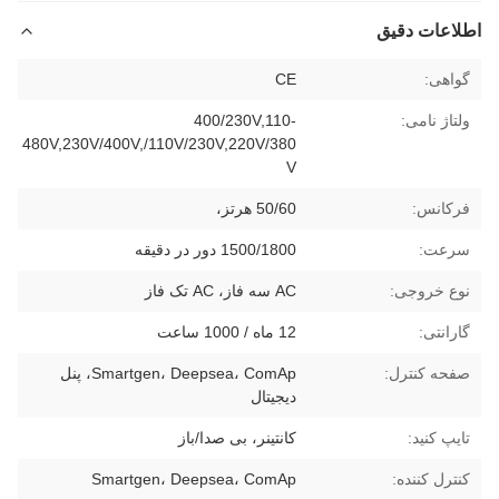
اطلاعات دقیق
گواهی:
CE
ولتاژ نامی:
400/230V,110-
480V,230V/400V,/110V/230V,220V/380
V
فرکانس:
50/60 هرتز،
سرعت:
1500/1800 دور در دقیقه
نوع خروجی:
AC سه فاز، AC تک فاز
گارانتی:
12 ماه / 1000 ساعت
صفحه کنترل:
Smartgen، Deepsea، ComAp، پنل
دیجیتال
تایپ کنید:
کانتینر، بی صدا/باز
کنترل کننده:
Smartgen، Deepsea، ComAp