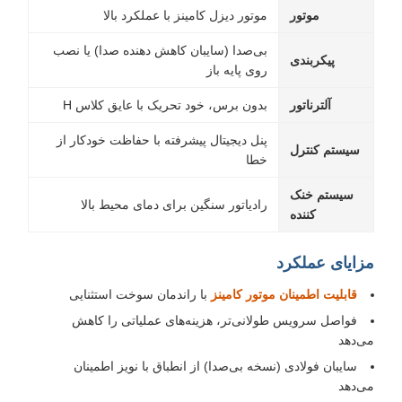
موتور
موتور دیزل کامینز با عملکرد بالا
بی‌صدا (سایبان کاهش دهنده صدا) یا نصب
پیکربندی
روی پایه باز
آلترناتور
بدون برس، خود تحریک با عایق کلاس H
پنل دیجیتال پیشرفته با حفاظت خودکار از
سیستم کنترل
خطا
سیستم خنک
رادیاتور سنگین برای دمای محیط بالا
کننده
مزایای عملکرد
قابلیت اطمینان موتور کامینز
با راندمان سوخت استثنایی
فواصل سرویس طولانی‌تر، هزینه‌های عملیاتی را کاهش
می‌دهد
سایبان فولادی (نسخه بی‌صدا) از انطباق با نویز اطمینان
می‌دهد