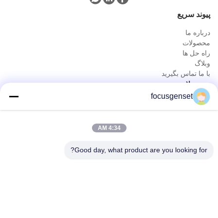
پيوند سريع
درباره ما
محصولات
راه حل ها
وبلاگ
با ما تماس بگیرید
محصولات
focusgenset
مجموعه ژنراتور دیزل کامینز
مجموعه ژنراتور دیزل پرکینز
مجموعه ژنراتور دیزل SDEC
4:34 AM
پرایم پاور ژنست
جنس دیزل صنعتی
Good day, what product are you looking for?
ژنراتور Skid Mounted
تماس سریع
تلفن
0086-13564939262
ایمیل