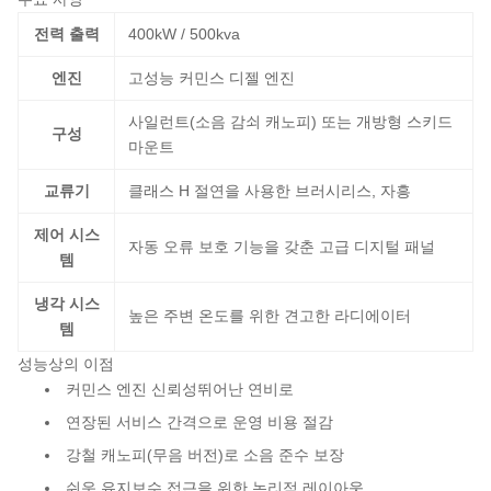
전력 출력
400kW / 500kva
엔진
고성능 커민스 디젤 엔진
사일런트(소음 감쇠 캐노피) 또는 개방형 스키드
구성
마운트
교류기
클래스 H 절연을 사용한 브러시리스, 자흥
제어 시스
자동 오류 보호 기능을 갖춘 고급 디지털 패널
템
냉각 시스
높은 주변 온도를 위한 견고한 라디에이터
템
성능상의 이점
커민스 엔진 신뢰성
뛰어난 연비로
연장된 서비스 간격으로 운영 비용 절감
강철 캐노피(무음 버전)로 소음 준수 보장
쉬운 유지보수 접근을 위한 논리적 레이아웃