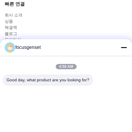
빠른 연결
회사 소개
상품
해결책
블로그
문의하기
상품
focusgenset
커민스 디젤 발전기 세트
퍼킨스 디젤 발전기 세트
4:56 AM
세트 SDEC 디젤 엔진 발전기
프라임 파워 발전기
Good day, what product are you looking for?
산업용 디젤 젠셋
스키드 장착형 발전기
빠른 연락
Tel
0086-13564939262
이메일
sales@focusgenset.com