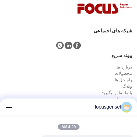
شبکه های اجتماعی
پيوند سريع
درباره ما
محصولات
راه حل ها
وبلاگ
با ما تماس بگیرید
محصولات
focusgenset
مجموعه ژنراتور دیزل کامینز
مجموعه ژنراتور دیزل پرکینز
مجموعه ژنراتور دیزل SDEC
4:09 AM
پرایم پاور ژنست
جنس دیزل صنعتی