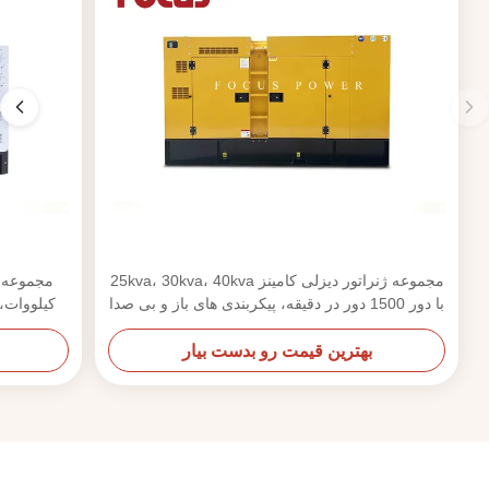
مجموعه ژنراتور دیزلی کامینز 25kva، 30kva، 40kva
با دور 1500 دور در دقیقه، پیکربندی های باز و بی صدا
بهترین قیمت رو بدست بیار