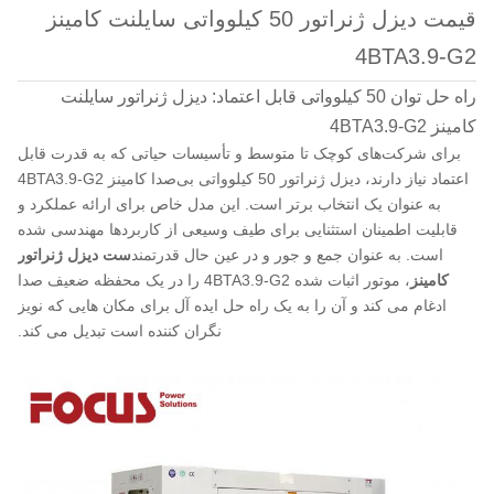
قیمت دیزل ژنراتور 50 کیلوواتی سایلنت کامینز
4BTA3.9-G2
راه حل توان 50 کیلوواتی قابل اعتماد: دیزل ژنراتور سایلنت
کامینز 4BTA3.9-G2
برای شرکت‌های کوچک تا متوسط ​​و تأسیسات حیاتی که به قدرت قابل
اعتماد نیاز دارند، دیزل ژنراتور 50 کیلوواتی بی‌صدا کامینز 4BTA3.9-G2
به عنوان یک انتخاب برتر است. این مدل خاص برای ارائه عملکرد و
قابلیت اطمینان استثنایی برای طیف وسیعی از کاربردها مهندسی شده
است. به عنوان جمع و جور و در عین حال قدرتمند
ست دیزل ژنراتور
کامینز
، موتور اثبات شده 4BTA3.9-G2 را در یک محفظه ضعیف صدا
ادغام می کند و آن را به یک راه حل ایده آل برای مکان هایی که نویز
نگران کننده است تبدیل می کند.