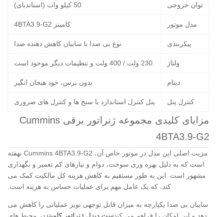
توان خروجی
50 کیلو وات (استاندبای)
مدل موتور
کامینز 4BTA3.9-G2
پیکربندی
نوع بی صدا با سایبان کاهش دهنده صدا
ولتاژ
230 ولت / 400 ولت و تنظیمات دیگر موجود است
دینام
بدون برس، خود هیجان انگیز
کنترل پنل
پنل کنترل استاندارد با سنج ها و کنترل های ضروری
مزایای کلیدی مجموعه ژنراتور برقی Cummins
4BTA3.9-G2
مزیت اصلی این مدل در موتور خاص آن، Cummins 4BTA3.9-G2 نهفته
است که به دلیل بهره وری سوخت، دوام و نیازهای کم تعمیر و نگهداری
مشهور است. این به طور مستقیم به کاهش هزینه کل مالکیت کمک می
کند، که یک عامل مهم برای عملیات حساس به هزینه است.
سایبان بی صدا یکپارچه به میزان قابل توجهی نویز عملیاتی را کاهش می
دهد و این امکان را فراهم می کند
ست دیزل ژنراتور کامینز
در محیط های