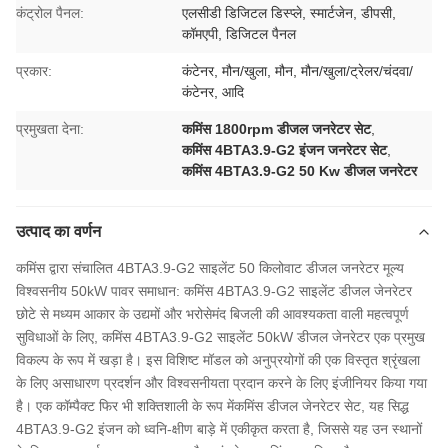
कंट्रोल पैनल:
एलसीडी डिजिटल डिस्प्ले, स्मार्टजेन, डीपसी,
कॉमएपी, डिजिटल पैनल
प्रकार:
कंटेनर, मौन/खुला, मौन, मौन/खुला/ट्रेलर/चंदवा/
कंटेनर, आदि
प्रमुखता देना:
कमिंस 1800rpm डीजल जनरेटर सेट
,
कमिंस 4BTA3.9-G2 इंजन जनरेटर सेट
,
कमिंस 4BTA3.9-G2 50 Kw डीजल जनरेटर
उत्पाद का वर्णन
कमिंस द्वारा संचालित 4BTA3.9-G2 साइलेंट 50 किलोवाट डीजल जनरेटर मूल्य
विश्वसनीय 50kW पावर समाधान: कमिंस 4BTA3.9-G2 साइलेंट डीजल जेनरेटर
छोटे से मध्यम आकार के उद्यमों और भरोसेमंद बिजली की आवश्यकता वाली महत्वपूर्ण
सुविधाओं के लिए, कमिंस 4BTA3.9-G2 साइलेंट 50kW डीजल जेनरेटर एक प्रमुख
विकल्प के रूप में खड़ा है। इस विशिष्ट मॉडल को अनुप्रयोगों की एक विस्तृत श्रृंखला
के लिए असाधारण प्रदर्शन और विश्वसनीयता प्रदान करने के लिए इंजीनियर किया गया
है। एक कॉम्पैक्ट फिर भी शक्तिशाली के रूप में
कमिंस डीजल जेनरेटर सेट
, यह सिद्ध
4BTA3.9-G2 इंजन को ध्वनि-क्षीण बाड़े में एकीकृत करता है, जिससे यह उन स्थानों