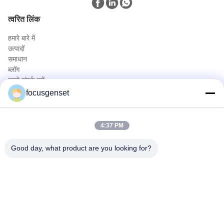
त्वरित लिंक
हमारे बारे में
उत्पादों
समाधान
ब्लॉग
हमसे संपर्क करें
उत्पादों
focusgenset
कमिंस डीजल जनरेटर सेट
पर्किन्स डीजल जनरेटर सेट
4:37 PM
एसडीईसी डीजल जनरेटर सेट
प्राइम पावर जेनसेट
Good day, what product are you looking for?
औद्योगिक डीजल जीनेट
स्किड माउंटेड जेनरेटर
त्वरित संपर्क
टेलीफोन
0086-13564939262
ईमेल