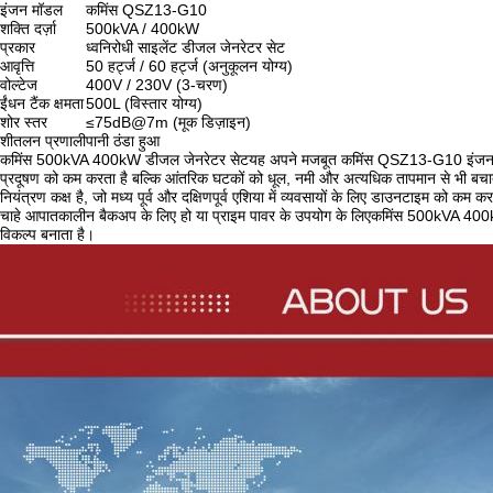
इंजन मॉडल
कमिंस QSZ13-G10
शक्ति दर्ज़ा
500kVA / 400kW
प्रकार
ध्वनिरोधी साइलेंट डीजल जेनरेटर सेट
आवृत्ति
50 हर्ट्ज / 60 हर्ट्ज (अनुकूलन योग्य)
वोल्टेज
400V / 230V (3-चरण)
ईंधन टैंक क्षमता
500L (विस्तार योग्य)
शोर स्तर
≤75dB@7m (मूक डिज़ाइन)
शीतलन प्रणाली
पानी ठंडा हुआ
कमिंस 500kVA 400kW डीजल जेनरेटर सेट
यह अपने मजबूत कमिंस QSZ13-G10 इंजन के स
प्रदूषण को कम करता है बल्कि आंतरिक घटकों को धूल, नमी और अत्यधिक तापमान से भी बचाता है
नियंत्रण कक्ष है, जो मध्य पूर्व और दक्षिणपूर्व एशिया में व्यवसायों के लिए डाउनटाइम को कम
चाहे आपातकालीन बैकअप के लिए हो या प्राइम पावर के उपयोग के लिए
कमिंस 500kVA 400k
विकल्प बनाता है।