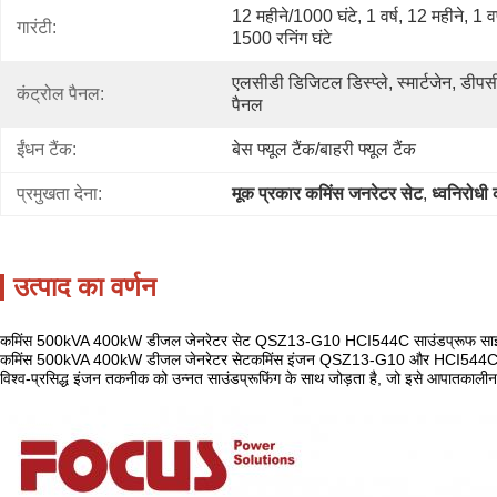
12 महीने/1000 घंटे, 1 वर्ष, 12 महीने, 1 वर्
गारंटी:
1500 रनिंग घंटे
एलसीडी डिजिटल डिस्प्ले, स्मार्टजेन, डीप
कंट्रोल पैनल:
पैनल
ईंधन टैंक:
बेस फ्यूल टैंक/बाहरी फ्यूल टैंक
प्रमुखता देना:
मूक प्रकार कमिंस जनरेटर सेट
, 
ध्वनिरोध
उत्पाद का वर्णन
कमिंस 500kVA 400kW डीजल जेनरेटर सेट QSZ13-G10 HCI544C साउंडप्रूफ साइल
कमिंस 500kVA 400kW डीजल जेनरेटर सेट
कमिंस इंजन QSZ13-G10 और HCI544C साउंडप्
विश्व-प्रसिद्ध इंजन तकनीक को उन्नत साउंडप्रूफिंग के साथ जोड़ता है, जो इसे आपातकालीन औ