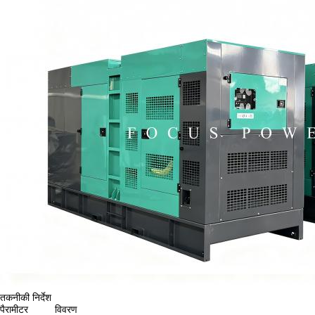
तकनीकी निर्देश
पैरामीटर
विवरण