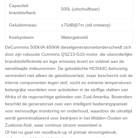
Capaciteit
500L (uitschuifbaar)
brandstoftank
Geluidsniveau
≤75dB@7m (stil ontwerp)
Koelsysteem
Watergekoeld
De
Cummins 500kVA 400kW dieselgeneratorset
onderscheidt zich
door zijn robuuste Cummins QSZ13-G10-motor, die uitzonderlijke
brandstofefficiëntie en lage emissies levert en voldoet aan de
wereldwijde milieunormen. De geluiddichte HCI544C-behuizing
vermindert niet alleen de geluidsoverlast, maar beschermt ook de
interne componenten tegen stof, vocht en extreme temperaturen:
belangrijke voordelen voor activiteiten in de stoffige vlakten van
Afrika of de regenachtige gebieden van Zuid-Amerika. Bovendien
beschikt de generatorset over een intelligent bedieningspaneel
voor eenvoudige monitoring en onderhoud, waardoor de uitvaltijd
wordt geminimaliseerd voor bedrijven in het Midden-Oosten en
Zuidoost-Azië, waar continue stroom essentieel is.
Of het nu gaat om noodback-up of primair stroomgebruik,