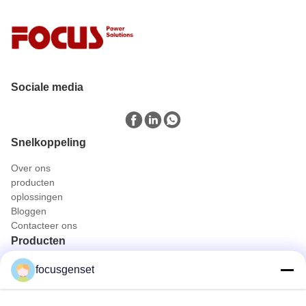
Sociale media
Snelkoppeling
Over ons
producten
oplossingen
Bloggen
Contacteer ons
Producten
Cummins dieselgeneratorset
focusgenset
Perkins dieselgeneratorset
SDEC-Diesel Generatorreeks