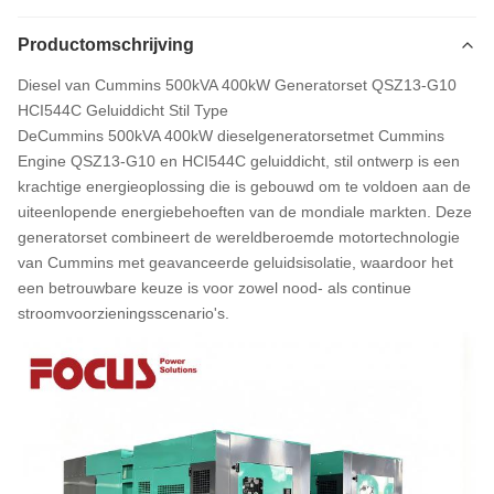
Productomschrijving
Diesel van Cummins 500kVA 400kW Generatorset QSZ13-G10
HCI544C Geluiddicht Stil Type
De
Cummins 500kVA 400kW dieselgeneratorset
met Cummins
Engine QSZ13-G10 en HCI544C geluiddicht, stil ontwerp is een
krachtige energieoplossing die is gebouwd om te voldoen aan de
uiteenlopende energiebehoeften van de mondiale markten. Deze
generatorset combineert de wereldberoemde motortechnologie
van Cummins met geavanceerde geluidsisolatie, waardoor het
een betrouwbare keuze is voor zowel nood- als continue
stroomvoorzieningsscenario's.