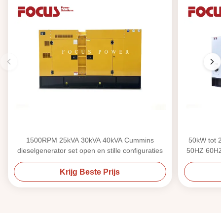
1500RPM 25kVA 30kVA 40kVA Cummins
50kW tot 
dieselgenerator set open en stille configuraties
50HZ 60HZ 
Krijg Beste Prijs