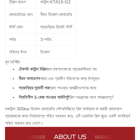
ইঞ্জিন মডেল
কামিন্স KTA19-G2
জেনারেটরের ধরন
নীরব ডিজেল জেনারেটর
স্টার্ট মোড
স্বয়ংক্রিয় রিমোট স্টার্ট
পর্যায়
3-পর্যায়
শক্তির উৎস
ডিজেল
মূল বৈশিষ্ট্য
টেকসই কামিন্স ইঞ্জিন
কম রক্ষণাবেক্ষণের প্রয়োজনীয়তা সহ
নীরব অপারেশন
শহুরে এবং গ্রামীণ পরিবেশের জন্য উপযুক্ত
স্বয়ংক্রিয় দূরবর্তী শুরু
দ্রুত পাওয়ার অ্যাক্টিভেশনের জন্য
স্থিতিশীল 3-ফেজ পাওয়ার আউটপুট
শিল্প সরঞ্জামের সাথে সামঞ্জস্যপূর্ণ
দ
কামিন্স 300kw ডিজেল জেনারেটর সেট
অবিচ্ছিন্ন শিল্প কার্যক্রম বা জরুরী ব্যাকআপ
প্রয়োজনের জন্য নির্ভরযোগ্য শক্তি সরবরাহ করে, এটি একাধিক শিল্প জুড়ে একটি অপরিহার্য
শক্তি সমাধান করে তোলে।