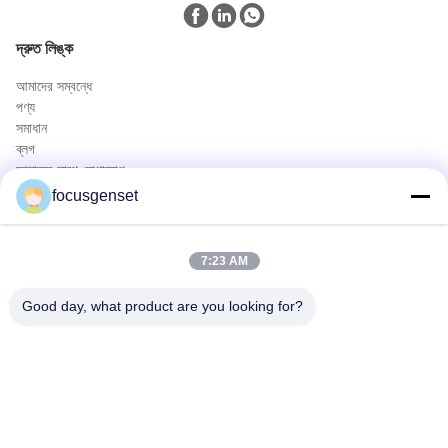
দ্রুত লিঙ্ক
আমাদের সম্বন্ধে
পণ্য
সমাধান
ব্লগ
আমাদের সাথে যোগাযোগ
পণ্য
focusgenset
কামিন্স ডিজেল জেনারেটর সেট
পারকিন্স ডিজেল জেনারেটর সেট
7:23 AM
এসডিইসি ডিজেল জেনারেটর সেট
প্রাইম পাওয়ার জেনসেট
Good day, what product are you looking for?
ইন্ডাস্ট্রিয়াল ডিজেল জেনসেট
স্কিড মাউন্টেড জেনারেটর
দ্রুত যোগাযোগ
টেলিফোন
0086-13564939262