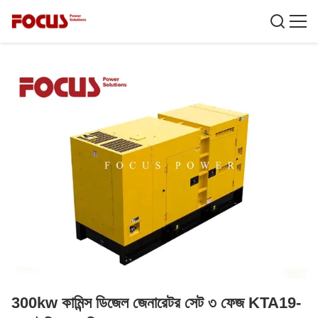
300kw কামিন্স ডিজেল জেনারেটর সেট ৩ ফেজ KTA19-