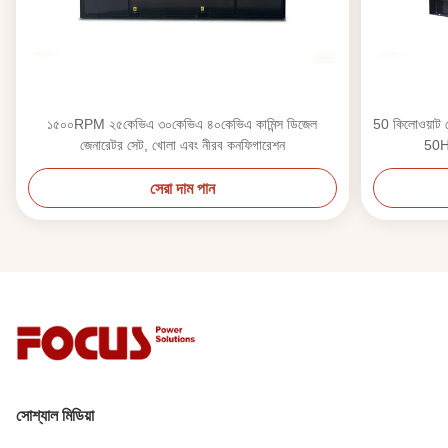
১৫০০RPM ২৫কেভিএ ৩০কেভিএ ৪০কেভিএ কামিন্স ডিজেল
50 কিলোওয়াট থ
জেনারেটর সেট, খোলা এবং নীরব কনফিগারেশন
50HZ
সেরা দাম পান
সোশ্যাল মিডিয়া