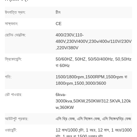
উৎপত্তি স্থল:
চীন
সাক্ষ্যদান:
CE
রেটেড ভোল্টেজ:
400/230V,110-
480V,230V/400V,230v/400v/110V/230V
,220V/380V
ফ্রিকোয়েন্সি:
50/60HZ, 50HZ, 50/50/400Hz, 50,50Hz
বা 60Hz
গতি:
1500/1800rpm,1500RPM,1500rpm বা
1800rpm,1500,3000/3600
রেট পাওয়ার:
6kva-
3000kva,50KW,250KW/312.5KVA,120k
w,360KW
আউটপুট প্রকার:
এসি থ্রি ফেজ, এসি সিঙ্গেল ফেজ, এসি সিঙ্গেল/থ্রি ফেজ
ওয়ারেন্টি:
12 মাস/1000 ঘন্টা, 1 বছর, 12 মাস, 1 বছর/1000
ঘন্টা, 1 বছর বা 1500 চলমান ঘন্টা