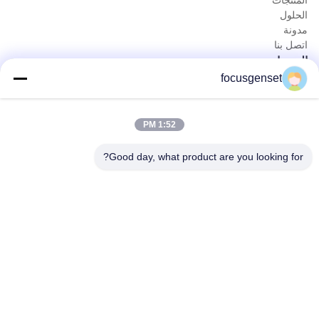
الحلول
مدونة
اتصل بنا
المنتجات
focusgenset
مجموعة مولدات الديزل Cummins
مجموعة مولدات ديزل بيركنز
مجموعة مولدات الديزل SDEC
1:52 PM
مولد الطاقة الرئيسي
الديزل الصناعي Genset
Good day, what product are you looking for?
مولد مثبت على الانزلاق
اتصال سريع
الهاتف
0086-13564939262
البريد الإلكتروني
sales@focusgenset.com
العنوان
رقم 66 طريق قوانغشينغ، منطقة قوانغلينغ، يانغتشو، جيانغسو،