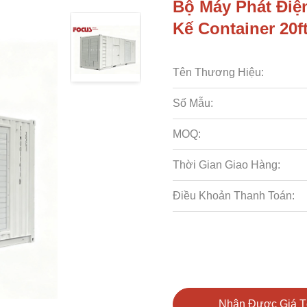
Bộ Máy Phát Điệ
Kế Container 20
Tên Thương Hiệu:
Số Mẫu:
MOQ:
Thời Gian Giao Hàng:
Điều Khoản Thanh Toán:
Nhận Được Giá T