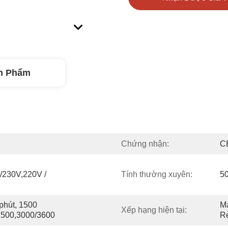
n Phẩm
Chứng nhận:
C
230V,220V / 
Tính thường xuyên:
5
hút, 1500 
Má
Xếp hạng hiện tại:
 1500,3000/3600
R