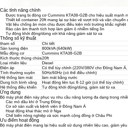
Các tính năng chính
Được trang bị động cơ Cummins KTA38-G2B cho hiệu suất mạnh mẽ
Thiết kế container 20ft mang lại sự bảo vệ vượt trội và vận chuyển
Vật liệu chống ăn mòn chịu được điều kiện môi trường khắc nghiệt
Rào cản âm thanh tích hợp làm giảm ô nhiễm tiếng ồn
Tự động khởi động/dừng với khả năng giám sát từ xa
Thông số kỹ thuật
tham số
Chi tiết
Sản lượng điện
800kVA (640kW)
Mẫu động cơ
Cummins KTA38-G2B
Kích thước thùng chứa
20ft
Loại nhiên liệu
Diesel
Điện áp
Có thể tùy chỉnh (220V/380V cho Đông Nam Á,
Tính thường xuyên
50Hz/60Hz (có thể điều chỉnh)
Hệ thống làm mát
làm mát bằng nước
Dung tích bình xăng
Hoạt động liên tục 8-12 giờ (có thể tùy chỉnh)
Hệ thống điều khiển
Tự động khởi động/dừng, giám sát từ xa
Ứng dụng
Bộ máy phát điện này phục vụ nhu cầu năng lượng đa dạng trong nhi
Các mỏ dầu khí ở Trung Đông
Cơ sở sản xuất và bệnh viện ở Đông Nam Á
Hoạt động khai thác mỏ ở Nga
Chế biến nông nghiệp và sức mạnh cộng đồng ở Châu Phi
Ưu điểm hoạt động
Bộ máy phát điện mang lại hiệu suất sử dụng nhiên liệu cao, giảm yêu