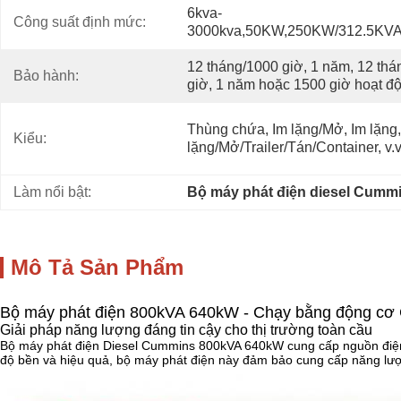
6kva-
Công suất định mức:
3000kva,50KW,250KW/312.5KV
12 tháng/1000 giờ, 1 năm, 12 thá
Bảo hành:
giờ, 1 năm hoặc 1500 giờ hoạt đ
Thùng chứa, Im lặng/Mở, Im lặng, 
Kiểu:
lặng/Mở/Trailer/Tán/Container, v.v
Làm nổi bật:
Bộ máy phát điện diesel Cumm
Mô Tả Sản Phẩm
Bộ máy phát điện 800kVA 640kW - Chạy bằng động cơ 
Giải pháp năng lượng đáng tin cậy cho thị trường toàn cầu
Bộ máy phát điện Diesel Cummins 800kVA 640kW cung cấp nguồn điện 
độ bền và hiệu quả, bộ máy phát điện này đảm bảo cung cấp năng lượ