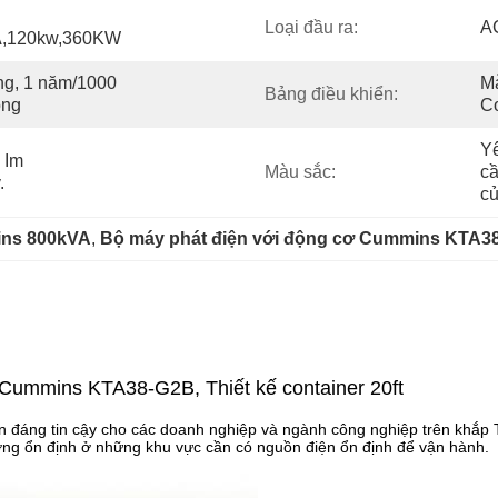
Loại đầu ra:
AC
A,120kw,360KW
ng, 1 năm/1000 
Mà
Bảng điều khiển:
ộng
Co
Yê
Im 
Màu sắc:
cầ
.
củ
ins 800kVA
, 
Bộ máy phát điện với động cơ Cummins KTA3
Cummins KTA38-G2B, Thiết kế container 20ft
đáng tin cậy cho các doanh nghiệp và ngành công nghiệp trên khắp 
ng ổn định ở những khu vực cần có nguồn điện ổn định để vận hành.