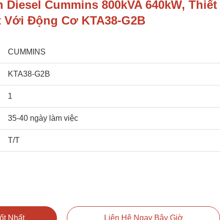
n Diesel Cummins 800kVA 640kW, Thiết
ft Với Động Cơ KTA38-G2B
CUMMINS
KTA38-G2B
1
35-40 ngày làm việc
T/T
ốt Nhất
Liên Hệ Ngay Bây Giờ