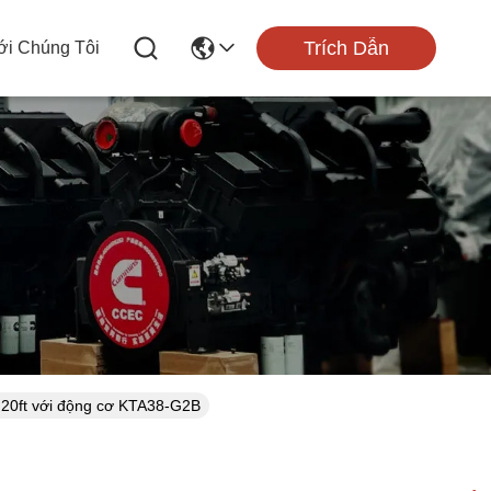
Trích Dẫn
ới Chúng Tôi
 20ft với động cơ KTA38-G2B