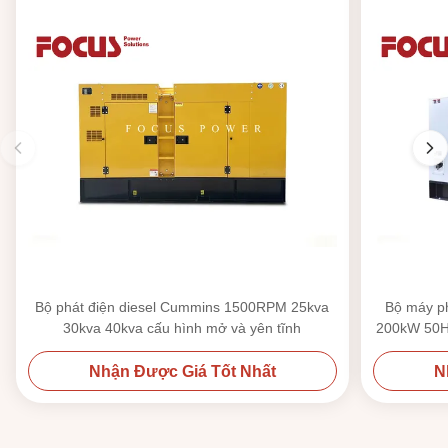
Bộ phát điện diesel Cummins 1500RPM 25kva
Bộ máy p
30kva 40kva cấu hình mở và yên tĩnh
200kW 50HZ
Nhận Được Giá Tốt Nhất
N