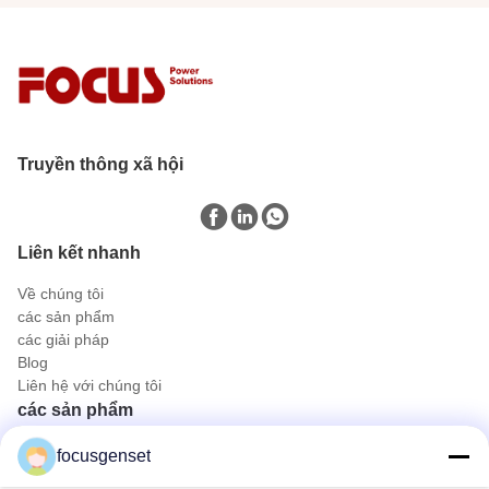
Truyền thông xã hội
Liên kết nhanh
Về chúng tôi
các sản phẩm
các giải pháp
Blog
Liên hệ với chúng tôi
các sản phẩm
Bộ phát điện diesel Cummins
focusgenset
Bộ máy phát điện diesel Perkins