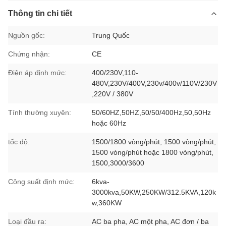
Thông tin chi tiết
Nguồn gốc:
Trung Quốc
Chứng nhận:
CE
Điện áp định mức:
400/230V,110-
480V,230V/400V,230v/400v/110V/230V
,220V / 380V
Tính thường xuyên:
50/60HZ,50HZ,50/50/400Hz,50,50Hz
hoặc 60Hz
tốc độ:
1500/1800 vòng/phút, 1500 vòng/phút,
1500 vòng/phút hoặc 1800 vòng/phút,
1500,3000/3600
Công suất định mức:
6kva-
3000kva,50KW,250KW/312.5KVA,120k
w,360KW
Loại đầu ra:
AC ba pha, AC một pha, AC đơn / ba