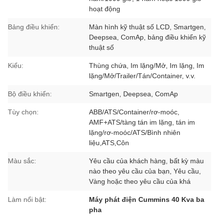
hoạt động
Bảng điều khiển:
Màn hình kỹ thuật số LCD, Smartgen,
Deepsea, ComAp, bảng điều khiển kỹ
thuật số
Kiểu:
Thùng chứa, Im lặng/Mở, Im lặng, Im
lặng/Mở/Trailer/Tán/Container, v.v.
Bộ điều khiển:
Smartgen, Deepsea, ComAp
Tùy chọn:
ABB/ATS/Container/rơ-moóc,
AMF+ATS/tàng tán im lặng, tán im
lặng/rơ-moóc/ATS/Bình nhiên
liệu,ATS,Côn
Màu sắc:
Yêu cầu của khách hàng, bất kỳ màu
nào theo yêu cầu của bạn, Yêu cầu,
Vàng hoặc theo yêu cầu của khá
Làm nổi bật:
Máy phát điện Cummins 40 Kva ba
pha