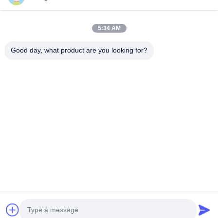
Bộ máy phát điện diesel Perkins
Bộ máy phát điện Diesel SDEC
Máy phát điện Prime
5:34 AM
Genset dầu diesel công nghiệp
Máy phát điện gắn trượt
Good day, what product are you looking for?
Liên lạc nhanh
Điện thoại
0086-13564939262
Email
sales@focusgenset.com
Địa chỉ
SỐ 66 ĐƯỜNG GUANGSHENG, QUẬN GUANGLING,
YANGZHOU, JIANGSU, TRUNG QUỐC
Chính sách bảo mật
|
Sơ đồ trang web
Trung Quốc Chất lượng tốt Bộ phát điện diesel Cummins Nhà cung cấp.
2025-2026 FOCUS POWER JIANGSU CO.,LTD. Tất cả các quyền được bảo
lưu.