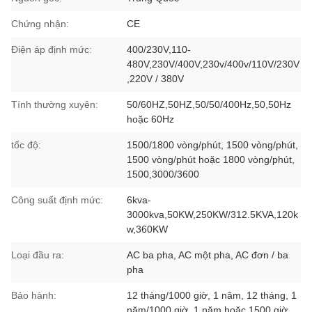
Chứng nhận:
CE
Điện áp định mức:
400/230V,110-
480V,230V/400V,230v/400v/110V/230V
,220V / 380V
Tính thường xuyên:
50/60HZ,50HZ,50/50/400Hz,50,50Hz
hoặc 60Hz
tốc độ:
1500/1800 vòng/phút, 1500 vòng/phút,
1500 vòng/phút hoặc 1800 vòng/phút,
1500,3000/3600
Công suất định mức:
6kva-
3000kva,50KW,250KW/312.5KVA,120k
w,360KW
Loại đầu ra:
AC ba pha, AC một pha, AC đơn / ba
pha
Bảo hành:
12 tháng/1000 giờ, 1 năm, 12 tháng, 1
năm/1000 giờ, 1 năm hoặc 1500 giờ