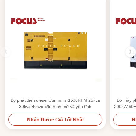
Bộ phát điện diesel Cummins 1500RPM 25kva
Bộ máy p
30kva 40kva cấu hình mở và yên tĩnh
200kW 50HZ
Nhận Được Giá Tốt Nhất
N