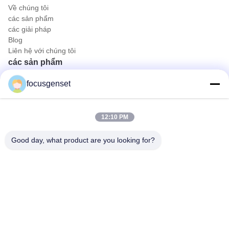
Về chúng tôi
các sản phẩm
các giải pháp
Blog
Liên hệ với chúng tôi
các sản phẩm
Bộ phát điện diesel Cummins
focusgenset
Bộ máy phát điện diesel Perkins
Bộ máy phát điện Diesel SDEC
Máy phát điện Prime
12:10 PM
Genset dầu diesel công nghiệp
Máy phát điện gắn trượt
Good day, what product are you looking for?
Liên lạc nhanh
Điện thoại
0086-13564939262
Email
sales@focusgenset.com
Địa chỉ