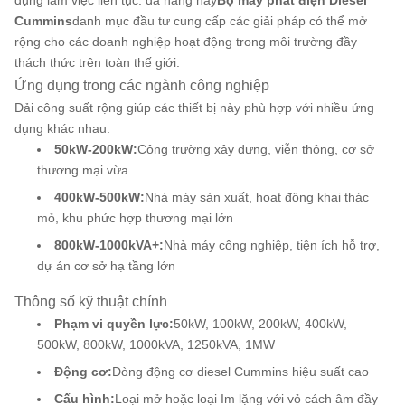
dụng làm việc liên tục. đa năng này
Bộ máy phát điện Diesel
Cummins
danh mục đầu tư cung cấp các giải pháp có thể mở
rộng cho các doanh nghiệp hoạt động trong môi trường đầy
thách thức trên toàn thế giới.
Ứng dụng trong các ngành công nghiệp
Dải công suất rộng giúp các thiết bị này phù hợp với nhiều ứng
dụng khác nhau:
50kW-200kW:
Công trường xây dựng, viễn thông, cơ sở
thương mại vừa
400kW-500kW:
Nhà máy sản xuất, hoạt động khai thác
mỏ, khu phức hợp thương mại lớn
800kW-1000kVA+:
Nhà máy công nghiệp, tiện ích hỗ trợ,
dự án cơ sở hạ tầng lớn
Thông số kỹ thuật chính
Phạm vi quyền lực:
50kW, 100kW, 200kW, 400kW,
500kW, 800kW, 1000kVA, 1250kVA, 1MW
Động cơ:
Dòng động cơ diesel Cummins hiệu suất cao
Cấu hình:
Loại mở hoặc loại Im lặng với vỏ cách âm đầy