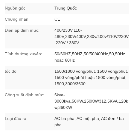
Nguồn gốc:
Trung Quốc
Chứng nhận:
CE
Điện áp định mức:
400/230V,110-
480V,230V/400V,230v/400v/110V/230V
,220V / 380V
Tính thường xuyên:
50/60HZ,50HZ,50/50/400Hz,50,50Hz
hoặc 60Hz
tốc độ:
1500/1800 vòng/phút, 1500 vòng/phút,
1500 vòng/phút hoặc 1800 vòng/phút,
1500,3000/3600
Công suất định mức:
6kva-
3000kva,50KW,250KW/312.5KVA,120k
w,360KW
Loại đầu ra:
AC ba pha, AC một pha, AC đơn / ba
pha