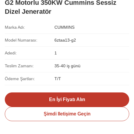
G2 Motorlu 350KW Cummins Sessiz
Dizel Jeneratör
Marka Adı:
CUMMINS
Model Numarası:
6ztaa13-g2
Adedi:
1
Teslim Zamanı:
35-40 iş günü
Ödeme Şartları:
T/T
En İyi Fiyatı Alın
Şimdi Iletişime Geçin