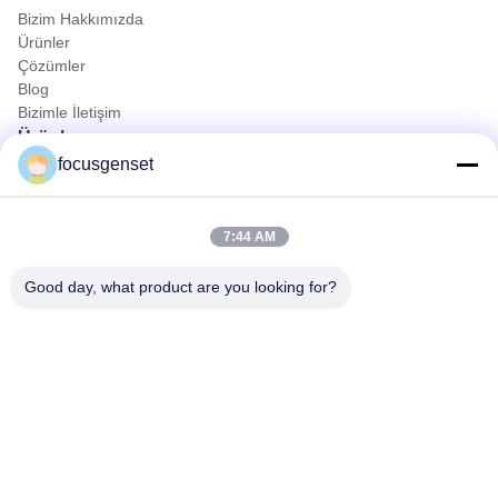
Bizim Hakkımızda
Ürünler
Çözümler
Blog
Bizimle İletişim
Ürünler
focusgenset
Cummins dizel jeneratör seti
Perkins dizel jeneratör seti
SDEC dizel jeneratör seti
7:44 AM
Prime Power Jeneratör Seti
Endüstriyel Dizel Genset
Good day, what product are you looking for?
Kızağa Monte Jeneratör
Hızlı iletişim
Tel
0086-13564939262
E-posta
sales@focusgenset.com
Adres