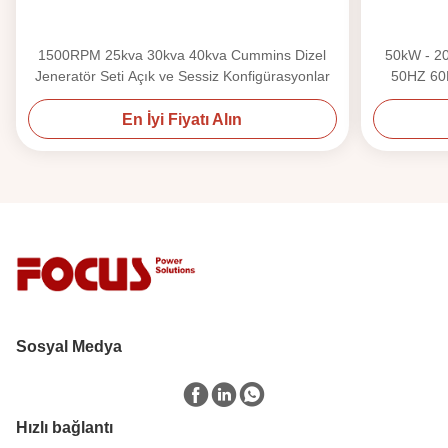
1500RPM 25kva 30kva 40kva Cummins Dizel
50kW - 20
Jeneratör Seti Açık ve Sessiz Konfigürasyonlar
50HZ 60H
En İyi Fiyatı Alın
Sosyal Medya
Hızlı bağlantı