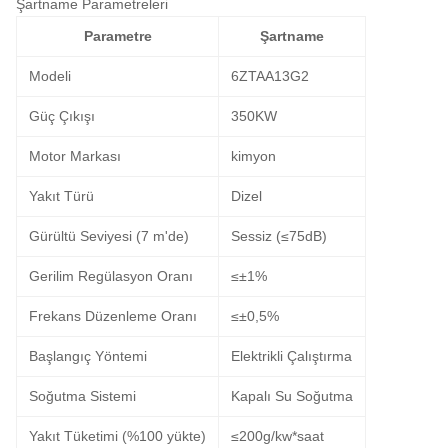
Şartname Parametreleri
Parametre
Şartname
Modeli
6ZTAA13G2
Güç Çıkışı
350KW
Motor Markası
kimyon
Yakıt Türü
Dizel
Gürültü Seviyesi (7 m'de)
Sessiz (≤75dB)
Gerilim Regülasyon Oranı
≤±1%
Frekans Düzenleme Oranı
≤±0,5%
Başlangıç ​​Yöntemi
Elektrikli Çalıştırma
Soğutma Sistemi
Kapalı Su Soğutma
Yakıt Tüketimi (%100 yükte)
≤200g/kw*saat