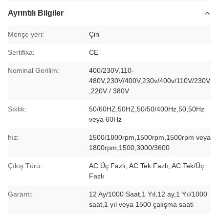
Ayrıntılı Bilgiler
Menşe yeri:
Çin
Sertifika:
CE
Nominal Gerilim:
400/230V,110-
480V,230V/400V,230v/400v/110V/230V
,220V / 380V
Sıklık:
50/60HZ,50HZ,50/50/400Hz,50,50Hz
veya 60Hz
hız:
1500/1800rpm,1500rpm,1500rpm veya
1800rpm,1500,3000/3600
Çıkış Türü:
AC Üç Fazlı, AC Tek Fazlı, AC Tek/Üç
Fazlı
Garanti:
12 Ay/1000 Saat,1 Yıl,12 ay,1 Yıl/1000
saat,1 yıl veya 1500 çalışma saati