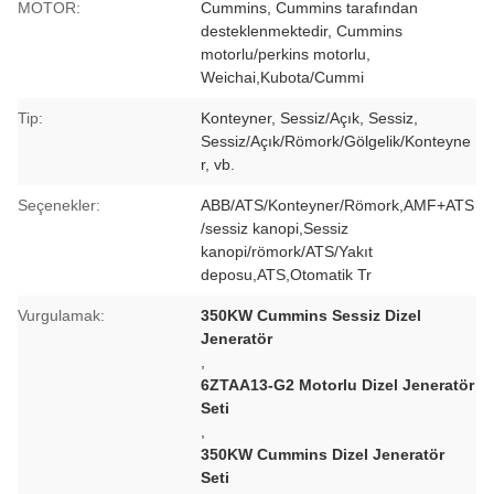
MOTOR:
Cummins, Cummins tarafından
desteklenmektedir, Cummins
motorlu/perkins motorlu,
Weichai,Kubota/Cummi
Tip:
Konteyner, Sessiz/Açık, Sessiz,
Sessiz/Açık/Römork/Gölgelik/Konteyne
r, vb.
Seçenekler:
ABB/ATS/Konteyner/Römork,AMF+ATS
/sessiz kanopi,Sessiz
kanopi/römork/ATS/Yakıt
deposu,ATS,Otomatik Tr
Vurgulamak:
350KW Cummins Sessiz Dizel
Jeneratör
,
6ZTAA13-G2 Motorlu Dizel Jeneratör
Seti
,
350KW Cummins Dizel Jeneratör
Seti