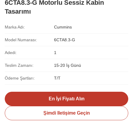
6CTA8.3-G Motorlu Sessiz Kabin
Tasarımı
Marka Adı:
Cummins
Model Numarası:
6CTA8.3-G
Adedi:
1
Teslim Zamanı:
15-20 İş Günü
Ödeme Şartları:
T/T
En İyi Fiyatı Alın
Şimdi Iletişime Geçin