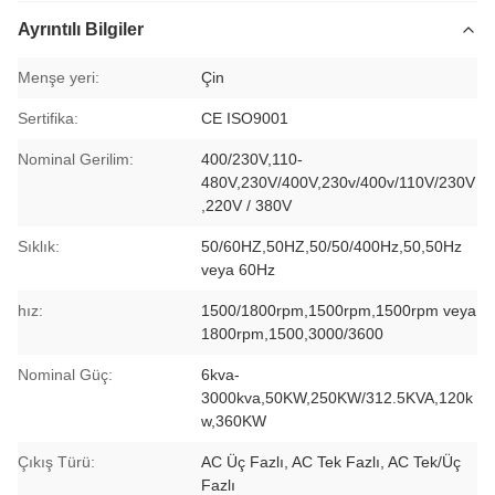
Ayrıntılı Bilgiler
Menşe yeri:
Çin
Sertifika:
CE ISO9001
Nominal Gerilim:
400/230V,110-
480V,230V/400V,230v/400v/110V/230V
,220V / 380V
Sıklık:
50/60HZ,50HZ,50/50/400Hz,50,50Hz
veya 60Hz
hız:
1500/1800rpm,1500rpm,1500rpm veya
1800rpm,1500,3000/3600
Nominal Güç:
6kva-
3000kva,50KW,250KW/312.5KVA,120k
w,360KW
Çıkış Türü:
AC Üç Fazlı, AC Tek Fazlı, AC Tek/Üç
Fazlı