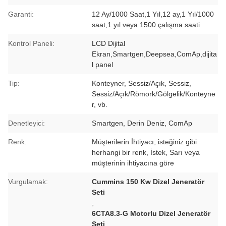
Garanti:
12 Ay/1000 Saat,1 Yıl,12 ay,1 Yıl/1000
saat,1 yıl veya 1500 çalışma saati
Kontrol Paneli:
LCD Dijital
Ekran,Smartgen,Deepsea,ComAp,dijita
l panel
Tip:
Konteyner, Sessiz/Açık, Sessiz,
Sessiz/Açık/Römork/Gölgelik/Konteyne
r, vb.
Denetleyici:
Smartgen, Derin Deniz, ComAp
Renk:
Müşterilerin İhtiyacı, isteğiniz gibi
herhangi bir renk, İstek, Sarı veya
müşterinin ihtiyacına göre
Vurgulamak:
Cummins 150 Kw Dizel Jeneratör
Seti
,
6CTA8.3-G Motorlu Dizel Jeneratör
Seti