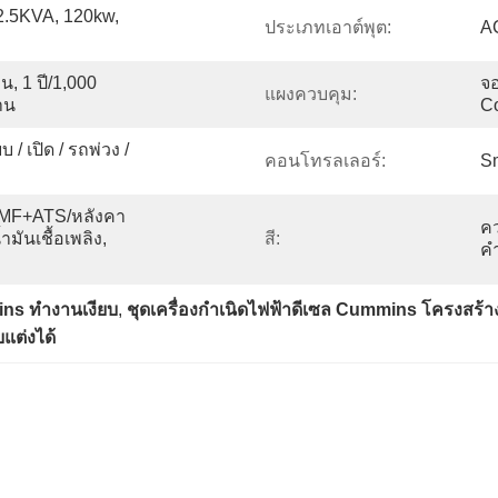
.5KVA, 120kw, 
ประเภทเอาต์พุต:
AC
น, 1 ปี/1,000 
จอ
แผงควบคุม:
าน
C
 / เปิด / รถพ่วง / 
คอนโทรลเลอร์:
S
AMF+ATS/หลังคา
คว
มันเชื้อเพลิง, 
สี:
คำ
ins ทำงานเงียบ
, 
ชุดเครื่องกำเนิดไฟฟ้าดีเซล Cummins โครงสร
แต่งได้