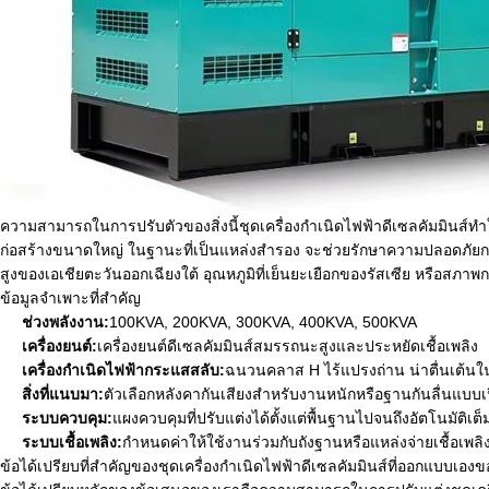
ความสามารถในการปรับตัวของสิ่งนี้
ชุดเครื่องกำเนิดไฟฟ้าดีเซลคัมมินส์
ทำ
ก่อสร้างขนาดใหญ่ ในฐานะที่เป็นแหล่งสำรอง จะช่วยรักษาความปลอดภัยก
สูงของเอเชียตะวันออกเฉียงใต้ อุณหภูมิที่เย็นยะเยือกของรัสเซีย หรือสภาพก
ข้อมูลจำเพาะที่สำคัญ
ช่วงพลังงาน:
100KVA, 200KVA, 300KVA, 400KVA, 500KVA
เครื่องยนต์:
เครื่องยนต์ดีเซลคัมมินส์สมรรถนะสูงและประหยัดเชื้อเพลิง
เครื่องกำเนิดไฟฟ้ากระแสสลับ:
ฉนวนคลาส H ไร้แปรงถ่าน น่าตื่นเต้นใ
สิ่งที่แนบมา:
ตัวเลือกหลังคากันเสียงสำหรับงานหนักหรือฐานกันลื่นแบบเ
ระบบควบคุม:
แผงควบคุมที่ปรับแต่งได้ตั้งแต่พื้นฐานไปจนถึงอัตโนมั
ระบบเชื้อเพลิง:
กำหนดค่าให้ใช้งานร่วมกับถังฐานหรือแหล่งจ่ายเชื้อเพล
ข้อได้เปรียบที่สำคัญของชุดเครื่องกำเนิดไฟฟ้าดีเซลคัมมินส์ที่ออกแบบเอง