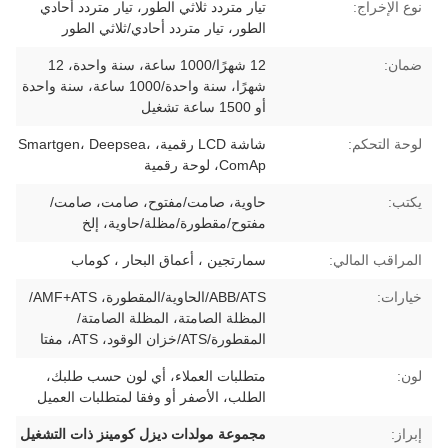
نوع الإخراج:
تيار متردد ثلاثي الطور، تيار متردد أحادي
الطور، تيار متردد أحادي/ثلاثي الطور
ضمان:
12 شهرًا/1000 ساعة، سنة واحدة، 12
شهرًا، سنة واحدة/1000 ساعة، سنة واحدة
أو 1500 ساعة تشغيل
لوحة التحكم:
شاشة LCD رقمية، Smartgen، Deepsea،
ComAp، لوحة رقمية
يكتب:
حاوية، صامت/مفتوح، صامت، صامت/
مفتوح/مقطورة/مظلة/حاوية، إلخ
المراقب المالي:
سمارتجين ، أعماق البحار ، كوماب
خيارات:
ABB/ATS/الحاوية/المقطورة، AMF+ATS/
المظلة الصامتة، المظلة الصامتة/
المقطورة/ATS/خزان الوقود، ATS، مفتا
لون:
متطلبات العملاء، أي لون حسب طلبك،
الطلب، الأصفر أو وفقا لمتطلبات العميل
إبراز:
مجموعة مولدات ديزل كومينز ذات التشغيل