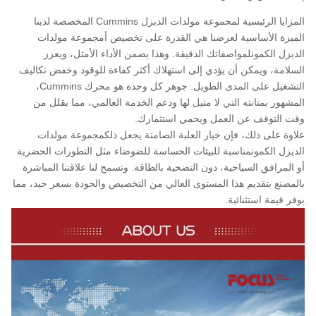
المزايا الرئيسية لمجموعة مولدات الديزل Cummins المخصصة لدينا
الميزة الأساسية لعرضنا هي القدرة على تخصيص أ
مجموعة مولدات
الديزل الكمون
لمواصفاتك الدقيقة. وهذا يضمن الأداء الأمثل، ويعزز
السلامة، ويمكن أن يؤدي إلى استهلاك أكثر كفاءة للوقود وخفض تكاليف
التشغيل على المدى الطويل. جوهر كل وحدة هو محرك Cummins،
المشهور بمتانته التي لا مثيل لها ودعم الخدمة العالمي، مما يقلل من
وقت التوقف عن العمل ويحمي استثمارك.
علاوة على ذلك، فإن خيار العلبة الصامتة يجعل ذلك
مجموعة مولدات
الديزل الكمون
مناسبة للبيئات الحساسة للضوضاء مثل التطورات الحضرية
أو المرافق السياحية، دون التضحية بالطاقة. وتسمح لنا علاقتنا المباشرة
بالمصنع بتقديم هذا المستوى العالي من التخصيص والجودة بسعر جيد، مما
يوفر قيمة استثنائية.