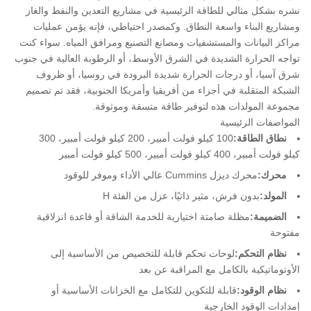
نشره بشكل مثالي للطاقة الرئيسية في مشاريع التعدين والنفط والغاز
ومشاريع البناء واسعة النطاق. وكمصدر احتياطي، فإنه يؤمن عمليات
مراكز البيانات والمستشفيات ومصانع التصنيع ومرافق المياه. سواء كنت
تواجه الحرارة الشديدة في الشرق الأوسط، أو الرطوبة العالية في جنوب
شرق آسيا، أو درجات الحرارة شديدة البرودة في روسيا، أو ظروف
الشبكة المتقلبة في أجزاء من أفريقيا وأمريكا الجنوبية، فقد تم تصميم
مجموعة المولدات هذه لتوفير طاقة متسقة وموثوقة.
المواصفات الرئيسية
نطاق الطاقة:
100 كيلو فولت أمبير، 200 كيلو فولت أمبير، 300
كيلو فولت أمبير، 400 كيلو فولت أمبير، 500 كيلو فولت أمبير
محرك:
محرك ديزل Cummins عالي الأداء وموفر للوقود
المولد:
بدون فرش، مثير ذاتيًا، عزل من الفئة H
الضميمة:
مظلة صامتة اختيارية للخدمة الشاقة أو قاعدة انزلاقية
مفتوحة
نظام التحكم:
لوحات تحكم قابلة للتخصيص من الأساسية إلى
الأوتوماتيكية بالكامل مع المراقبة عن بعد
نظام الوقود:
قابلة للتكوين للتكامل مع الخزانات الأساسية أو
إمدادات الوقود الخارجية