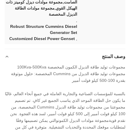
الصامت,مجموعة مولدات ديزل كومينز ذات
الهيكل القوي,مجموعة مولدات الطاقة
الديزل المخصصة
,
Robust Structure Cummins Diesel
Generator Set
Customized Diesel Power Genset
,
وصف المنتج
مجموعات توليد طاقة الديزل الكمون المخصصة 100Kva-500Kva
مجموعات توليد طاقة الديزل من Cummins المخصصة: حلول موثوقة
بقدرة 100-500 كيلو فولت أمبير
بالنسبة للمؤسسات الصناعية والتجارية العاملة في جميع أنحاء العالم، غالبًا
ما يكون حل الطاقة الموحد الذي يناسب الجميع غير كافٍ. تم تصميم
مجموعتنا من مجموعات توليد طاقة الديزل Cummins المخصصة، من
100 كيلو فولت أمبير إلى 500 كيلو فولت أمبير، لسد هذه الفجوة. نحن
نقدم قوية
مجموعة مولدات الديزل الكمون
والتي يمكن تصميمها وفقًا
لمتطلبات موقعك المحددة والتحديات التشغيلية. متوفرة في كل من