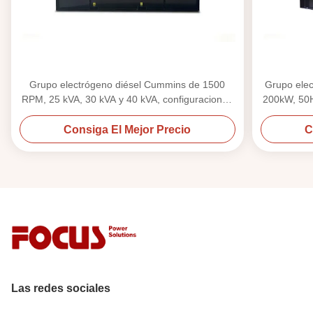
Grupo electrógeno diésel Cummins de 1500
Grupo ele
RPM, 25 kVA, 30 kVA y 40 kVA, configuraciones
200kW, 50H
abierta y silenciosa
Consiga El Mejor Precio
C
Las redes sociales