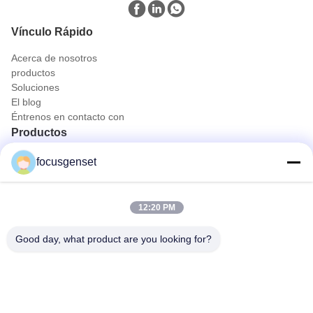
Vínculo Rápido
Acerca de nosotros
productos
Soluciones
El blog
Éntrenos en contacto con
Productos
Conjunto de generador diesel de Cummins
focusgenset
Conjunto de generadores diesel de Perkins
Sistema de generador diesel de SDEC
Grupo electrógeno de primera potencia
12:20 PM
Genset para el diesel industrial
Generador montado sobre patines
Good day, what product are you looking for?
Contacto rápido
Teléfono
0086-13564939262