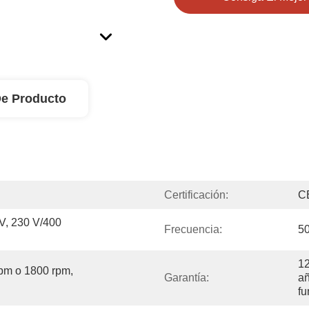
De Producto
Certificación:
C
V, 230 V/400 
Frecuencia:
50
12
pm o 1800 rpm, 
Garantía:
añ
fu