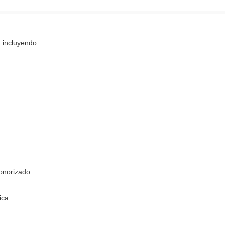
 incluyendo:
sonorizado
ica