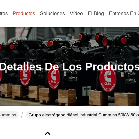
tros
Productos
Soluciones
Vídeo
El Blog
Éntrenos En 
Detalles De Los Producto
 Cummins
Grupo electrógeno diésel industrial Cummins 50kW 80k