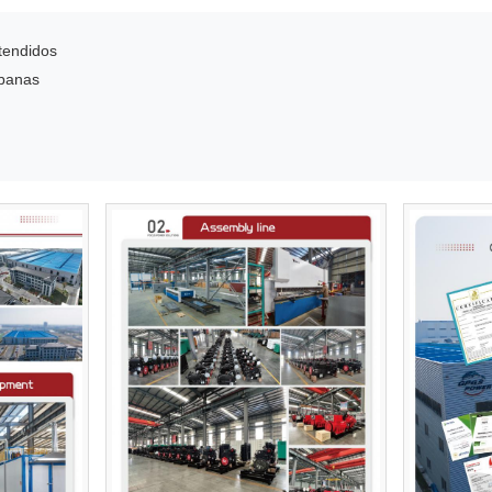
xtendidos
rbanas