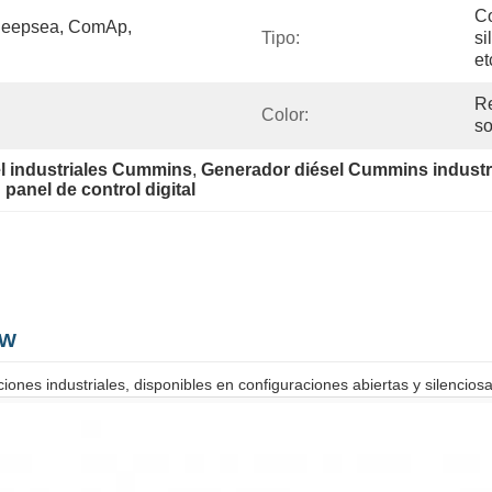
Co
 Deepsea, ComAp, 
Tipo:
si
et
Re
Color:
so
l industriales Cummins
, 
Generador diésel Cummins industr
anel de control digital
kW
ones industriales, disponibles en configuraciones abiertas y silenciosas