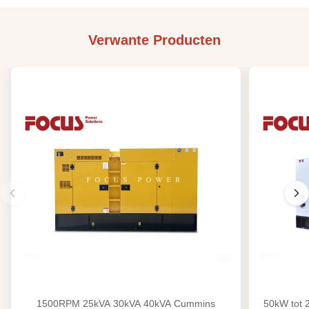
Verwante Producten
1500RPM 25kVA 30kVA 40kVA Cummins
50kW tot 