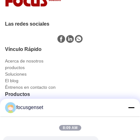
Las redes sociales
Vínculo Rápido
Acerca de nosotros
productos
Soluciones
El blog
Éntrenos en contacto con
Productos
Conjunto de generador diesel de Cummins
focusgenset
Conjunto de generadores diesel de Perkins
Sistema de generador diesel de SDEC
Grupo electrógeno de primera potencia
8:09 AM
Genset para el diesel industrial
Generador montado sobre patines