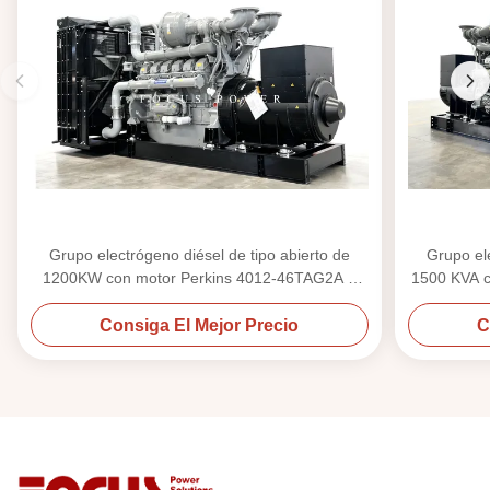
Grupo electrógeno diésel de tipo abierto de
Grupo ele
1200KW con motor Perkins 4012-46TAG2A a
1500 KVA c
1500 rpm
Consiga El Mejor Precio
C