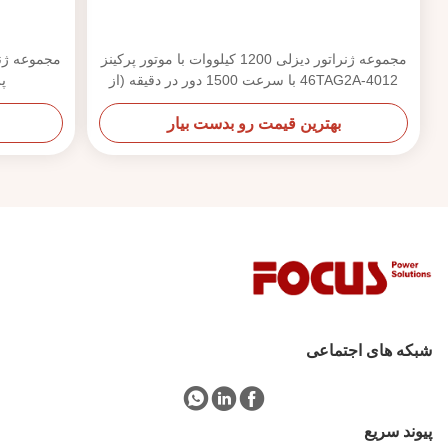
مجموعه ژنراتور دیزلی 1200 کیلووات با موتور پرکینز
4012-46TAG2A با سرعت 1500 دور در دقیقه (از
پرکین
نوع باز)
بهترین قیمت رو بدست بیار
شبکه های اجتماعی
پيوند سريع