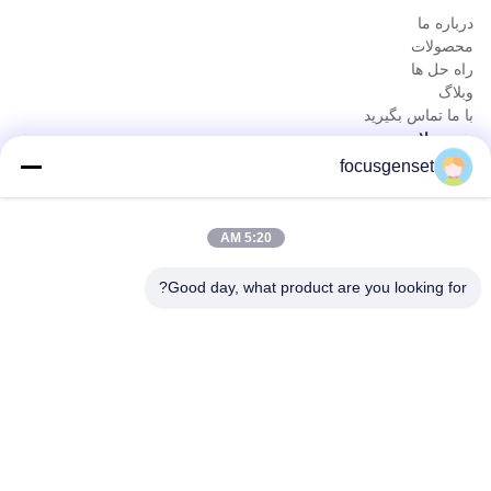
درباره ما
محصولات
راه حل ها
وبلاگ
با ما تماس بگیرید
محصولات
focusgenset
مجموعه ژنراتور دیزل کامینز
مجموعه ژنراتور دیزل پرکینز
مجموعه ژنراتور دیزل SDEC
5:20 AM
پرایم پاور ژنست
جنس دیزل صنعتی
Good day, what product are you looking for?
ژنراتور Skid Mounted
تماس سریع
تلفن
0086-13564939262
ایمیل
sales@focusgenset.com