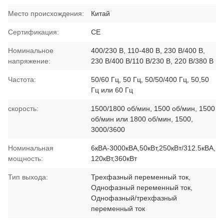
Место происхождения:
Китай
Сертификация:
CE
Номинальное
400/230 В, 110-480 В, 230 В/400 В,
напряжение:
230 В/400 В/110 В/230 В, 220 В/380 В
Частота:
50/60 Гц, 50 Гц, 50/50/400 Гц, 50,50
Гц или 60 Гц
скорость:
1500/1800 об/мин, 1500 об/мин, 1500
об/мин или 1800 об/мин, 1500,
3000/3600
Номинальная
6кВА-3000кВА,50кВт,250кВт/312.5кВА,
мощность:
120кВт,360кВт
Тип выхода:
Трехфазный переменный ток,
Однофазный переменный ток,
Однофазный/трехфазный
переменный ток