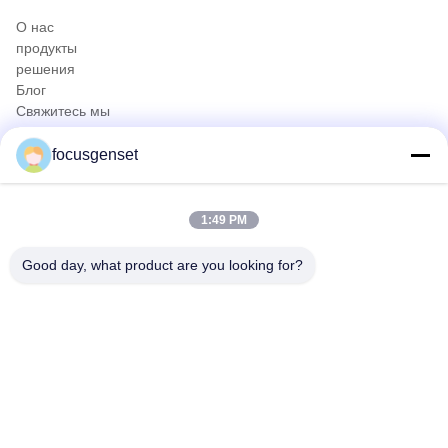
О нас
продукты
решения
Блог
Свяжитесь мы
продукты
focusgenset
Cummins Diesel Generator Set
Комплект дизельных генераторов Perkins
Набор генератора SDEC дизельный
1:49 PM
Генераторная установка Prime Power
Промышленный дизельный генератор
Good day, what product are you looking for?
Генератор на раме
Быстрый контакт
Телефон
0086-13564939262
Электронная почта
sales@focusgenset.com