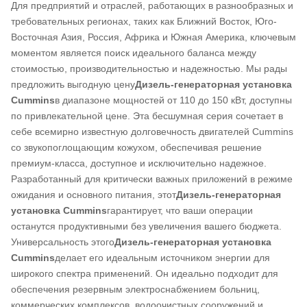
Для предприятий и отраслей, работающих в разнообразных и
требовательных регионах, таких как Ближний Восток, Юго-
Восточная Азия, Россия, Африка и Южная Америка, ключевым
моментом является поиск идеального баланса между
стоимостью, производительностью и надежностью. Мы рады
предложить выгодную цену
Дизель-генераторная установка
Cummins
в диапазоне мощностей от 110 до 150 кВт, доступны
по привлекательной цене. Эта бесшумная серия сочетает в
себе всемирно известную долговечность двигателей Cummins
со звукопоглощающим кожухом, обеспечивая решение
премиум-класса, доступное и исключительно надежное.
Разработанный для критически важных приложений в режиме
ожидания и основного питания, этот
Дизель-генераторная
установка Cummins
гарантирует, что ваши операции
останутся продуктивными без увеличения вашего бюджета.
Универсальность этого
Дизель-генераторная установка
Cummins
делает его идеальным источником энергии для
широкого спектра применений. Он идеально подходит для
обеспечения резервным электроснабжением больниц,
коммерческих комплексов, водоочистных сооружений и