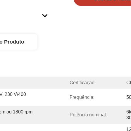
o Produto
Certificação:
C
V, 230 V/400 
Freqüência:
50
pm ou 1800 rpm, 
6k
Potência nominal:
3
12