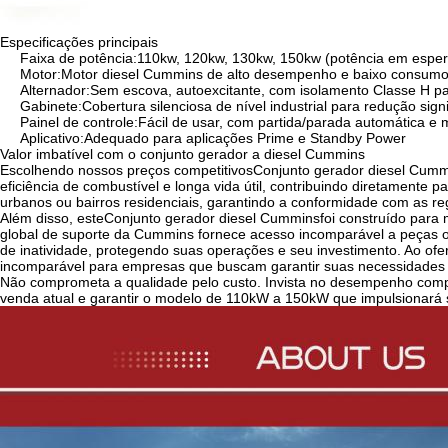
Especificações principais
Faixa de potência:
110kw, 120kw, 130kw, 150kw (potência em esper
Motor:
Motor diesel Cummins de alto desempenho e baixo consumo
Alternador:
Sem escova, autoexcitante, com isolamento Classe H pa
Gabinete:
Cobertura silenciosa de nível industrial para redução signi
Painel de controle:
Fácil de usar, com partida/parada automática e
Aplicativo:
Adequado para aplicações Prime e Standby Power
Valor imbatível com o conjunto gerador a diesel Cummins
Escolhendo nossos preços competitivos
Conjunto gerador diesel Cum
eficiência de combustível e longa vida útil, contribuindo diretamente 
urbanos ou bairros residenciais, garantindo a conformidade com as r
Além disso, este
Conjunto gerador diesel Cummins
foi construído para
global de suporte da Cummins fornece acesso incomparável a peças or
de inatividade, protegendo suas operações e seu investimento. Ao of
incomparável para empresas que buscam garantir suas necessidades d
Não comprometa a qualidade pelo custo. Invista no desempenho compr
venda atual e garantir o modelo de 110kW a 150kW que impulsionará se