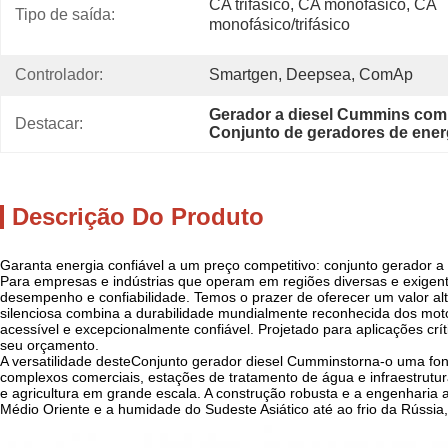
CA trifásico, CA monofásico, CA 
Tipo de saída:
monofásico/trifásico
Controlador:
Smartgen, Deepsea, ComAp
Gerador a diesel Cummins com 
Destacar:
Conjunto de geradores de energ
Descrição Do Produto
Garanta energia confiável a um preço competitivo: conjunto gerador 
Para empresas e indústrias que operam em regiões diversas e exigentes
desempenho e confiabilidade. Temos o prazer de oferecer um valor al
silenciosa combina a durabilidade mundialmente reconhecida dos m
acessível e excepcionalmente confiável. Projetado para aplicações críti
seu orçamento.
A versatilidade deste
Conjunto gerador diesel Cummins
torna-o uma fon
complexos comerciais, estações de tratamento de água e infraestrutura
e agricultura em grande escala. A construção robusta e a engenharia
Médio Oriente e a humidade do Sudeste Asiático até ao frio da Rúss