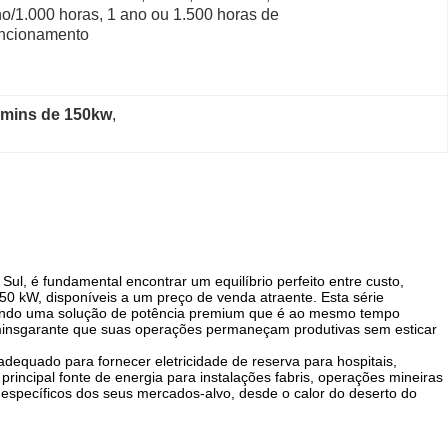
o/1.000 horas, 1 ano ou 1.500 horas de 
uncionamento
mmins de 150kw
, 
ul, é fundamental encontrar um equilíbrio perfeito entre custo,
50 kW, disponíveis a um preço de venda atraente. Esta série
nando uma solução de potência premium que é ao mesmo tempo
ins
garante que suas operações permaneçam produtivas sem esticar
dequado para fornecer eletricidade de reserva para hospitais,
rincipal fonte de energia para instalações fabris, operações mineiras
 específicos dos seus mercados-alvo, desde o calor do deserto do
.