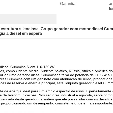
Garantia:
an
f
estrutura silenciosa
, 
Grupo gerador com motor diesel Cu
ia a diesel em espera
a diesel Cummins Silent 110-150kW
, como Oriente Médio, Sudeste Asiático, Rússia, África e América do S
to
Conjunto gerador diesel Cummins
na faixa de potência de 110 kW a 1
otores Cummins com um gabinete com atenuação de ruído, proporcio
cas de reserva e energia principal, este
Conjunto gerador diesel Cumm
te de energia ideal para um amplo espectro de usos. É perfeitamente a
 de telecomunicações. Nos sectores industrial e agrícola, serve como p
 avançada deste gerador garantem que ele possa lidar com os desafios
ia, proporcionando um desempenho consistente onde é mais importante