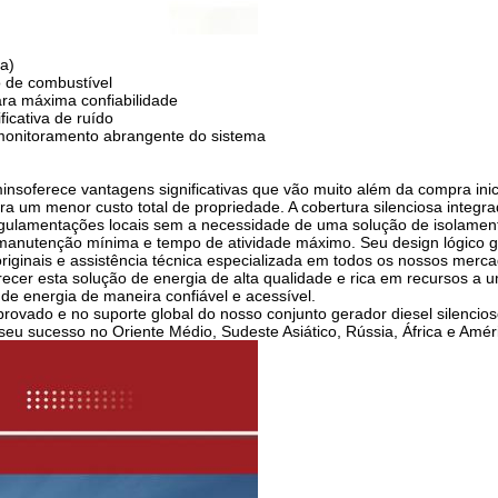
a)
 de combustível
ra máxima confiabilidade
ficativa de ruído
 monitoramento abrangente do sistema
mins
oferece vantagens significativas que vão muito além da compra in
para um menor custo total de propriedade. A cobertura silenciosa integ
egulamentações locais sem a necessidade de uma solução de isolament
 manutenção mínima e tempo de atividade máximo. Seu design lógico g
iginais e assistência técnica especializada em todos os nossos merca
erecer esta solução de energia de alta qualidade e rica em recursos 
e energia de maneira confiável e acessível.
ovado e no suporte global do nosso conjunto gerador diesel silencio
u sucesso no Oriente Médio, Sudeste Asiático, Rússia, África e Améri