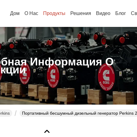
Дом
О Нас
Продукты
Решения
Видео
Блог
Св
бная Информация О
кции
rkins
Портативный бесшумный дизельный генератор Perkins 24