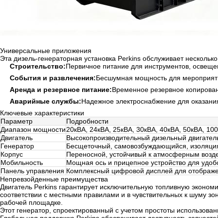
Универсальные приложения
Эта дизель-генераторная установка Perkins обслуживает несколько
Строительство:
Первичное питание для инструментов, освеще
События и развлечения:
Бесшумная мощность для мероприяти
Аренда и резервное питание:
Временное резервное копирован
Аварийные службы:
Надежное электроснабжение для оказани
Ключевые характеристики
Параметр
Подробности
Диапазон мощности
20кВА, 24кВА, 25кВА, 30кВА, 40кВА, 50кВА, 10
Двигатель
Высокопроизводительный дизельный двигатель
Генератор
Бесщеточный, самовозбуждающийся, изоляция
Корпус
Переносной, устойчивый к атмосферным возд
Мобильность
Мощная ось и прицепное устройство для удобс
Панель управления
Комплексный цифровой дисплей для отображен
Непревзойденные преимущества
Двигатель Perkins гарантирует исключительную топливную эконом
соответствии с местными правилами и в чувствительных к шуму з
рабочей площадке.
Этот генератор, спроектированный с учетом простоты использован