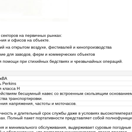
 секторов на первичных рынках:
ния и офисов на объекте.
й на открытом воздухе, фестивалей и кинопроизводства
ие для заводов, ферм и коммерческих объектов
я помощи при стихийных бедствиях и чрезвычайных операций.
0кВА
 Perkins
 класса H
ействиям бесшумный навес со встроенным скользящим основанием
тва транспортировки.
ия напряжения, частоты и моточасов.
ичность и длительный срок службы даже в условиях высокотемпера
онах. Полный пакет портативности представляет собой полнофункц
ия и минимального обслуживания, выдерживает суровые погодные у