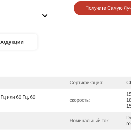
Получите Самую Лу
родукции
Сертификация:
C
15
 Гц или 60 Гц, 60 
скорость:
1
15
D
Номинальный ток:
г