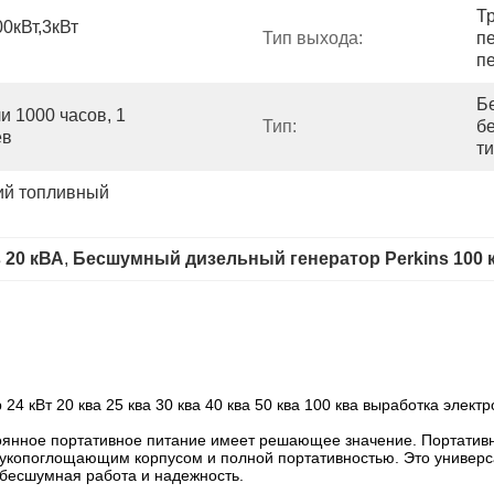
Т
кВт,3кВт 
Тип выхода:
п
п
Б
и 1000 часов, 1 
Тип:
б
ев
т
й топливный 
 20 кВА
, 
Бесшумный дизельный генератор Perkins 100 
4 кВт 20 ква 25 ква 30 ква 40 ква 50 ква 100 ква выработка элект
оянное портативное питание имеет решающее значение. Портативн
звукопоглощающим корпусом и полной портативностью. Это универ
 бесшумная работа и надежность.