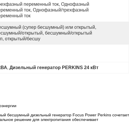
рехфазный переменный ток, Однофазный 
еременный ток, Однофазный/трехфазный 
еременный ток
есшумный (супер бесшумный) или открытый, 
есшумный/открытый, бесшумный/открытый 
ип, открытый/бесшу
кВА
, 
Дизельный генератор PERKINS 24 кВт
роэнергии
ый бесшумный дизельный генератор Focus Power Perkins сочетает
сальное решение для электропитания обеспечивает