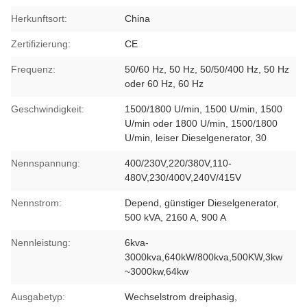
Herkunftsort:
China
Zertifizierung:
CE
Frequenz:
50/60 Hz, 50 Hz, 50/50/400 Hz, 50 Hz
oder 60 Hz, 60 Hz
Geschwindigkeit:
1500/1800 U/min, 1500 U/min, 1500
U/min oder 1800 U/min, 1500/1800
U/min, leiser Dieselgenerator, 30
Nennspannung:
400/230V,220/380V,110-
480V,230/400V,240V/415V
Nennstrom:
Depend, günstiger Dieselgenerator,
500 kVA, 2160 A, 900 A
Nennleistung:
6kva-
3000kva,640kW/800kva,500KW,3kw
~3000kw,64kw
Ausgabetyp:
Wechselstrom dreiphasig,