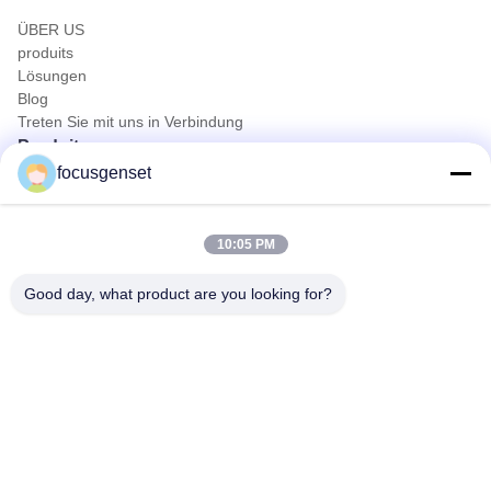
ÜBER US
produits
Lösungen
Blog
Treten Sie mit uns in Verbindung
Produits
focusgenset
Cummins Dieselgeneratorset
Perkins Diesel-Generator-Set
SDEC-Dieselaggregat
10:05 PM
Prime Power-Aggregat
Diesel-Genset für die Industrie
Good day, what product are you looking for?
Auf einem Rahmen montierter Generator
Schnelle Kontaktaufnahme
Telefon
0086-13564939262
E-Mail
sales@focusgenset.com