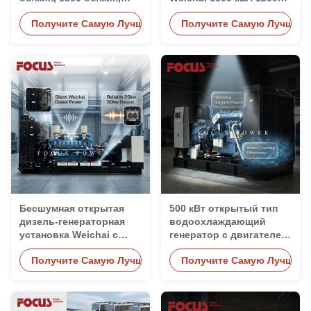
степень защиты IP23,
кВт 400 В для решения
Получите Самую Лучшую Цену
Получите Самую Лучшую 
для коммерческого
проблем с
использования
электроснабжением
Бесшумная открытая
500 кВт открытый тип
дизель-генераторная
водоохлаждающий
установка Weichai с
генератор с двигателем
водяным охлаждением
Weichai 6M33D633E200
Получите Самую Лучшую Цену
Получите Самую Лучшую 
20 кВт 30 кВт 50 кВт 100
для промышленного
кВт 500 кВт 800 кВт
использования