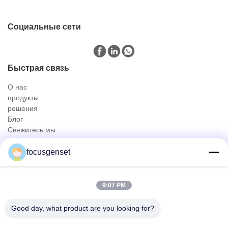
Социальные сети
Быстрая связь
О нас
продукты
решения
Блог
Свяжитесь мы
продукты
focusgenset
Cummins Diesel Generator Set
Комплект дизельных генераторов Perkins
Набор генератора SDEC дизельный
9:07 PM
Генераторная установка Prime Power
Промышленный дизельный генератор
Good day, what product are you looking for?
Генератор на раме
Быстрый контакт