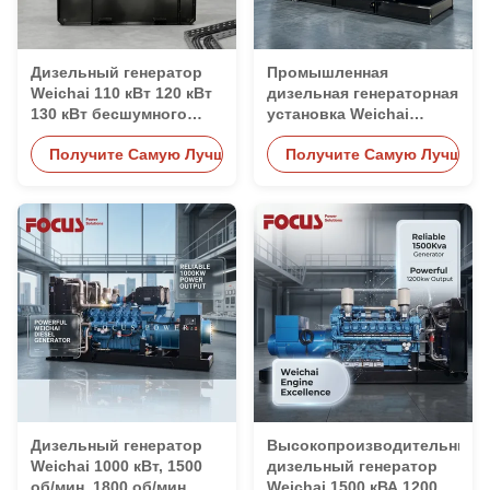
Дизельный генератор
Промышленная
Weichai 110 кВт 120 кВт
дизельная генераторная
130 кВт бесшумного
установка Weichai
типа с системой
мощностью от 100 кВт
Получите Самую Лучшую Цену
Получите Самую Лучшую 
водяного охлаждения
до 1500 кВт, бесшумного
типа
Дизельный генератор
Высокопроизводительный
Weichai 1000 кВт, 1500
дизельный генератор
об/мин, 1800 об/мин,
Weichai 1500 кВА 1200