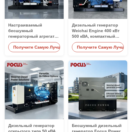
Настраиваемый
Дизельный генератор
бесшумный
Weichai Engine 400 кВт
генераторный агрегат
500 кВА, компактный
Weichai Silent Power 80
дизайн, бесшумный тип,
Получите Самую Лучшую Цену
Получите Самую Лучшую 
кВА 100 кВА 200 кВА
дизель-генераторная
трехфазный
установка
Дизельный генератор
Бесшумный дизельный
открытого типа 50 кВА
генератор Focus Power