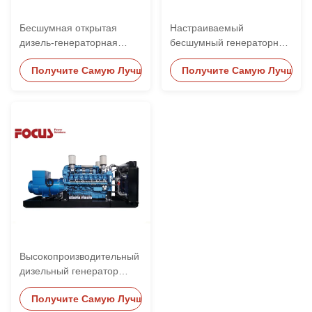
Бесшумная открытая
Настраиваемый
дизель-генераторная
бесшумный генераторный
установка Weichai с
агрегат Weichai Silent
Получите Самую Лучшую Цену
Получите Самую Лучшую 
водяным охлаждением 20
Power 80 кВА 100 кВА 200
кВт 30 кВт 50 кВт 100 кВт
кВА трехфазный
500 кВт 800 кВт
Высокопроизводительный
дизельный генератор
Weichai 1500 кВА 1200 кВт
Получите Самую Лучшую Цену
400 В для решения