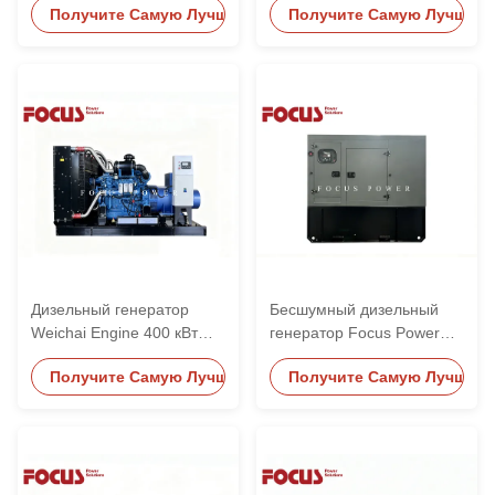
Получите Самую Лучшую Цену
Получите Самую Лучшую 
с системой водяного
200 кВт 400 кВт 500 кВт
охлаждения
для промышленного
использования
Дизельный генератор
Бесшумный дизельный
Weichai Engine 400 кВт
генератор Focus Power
500 кВА, компактный
Weichai 24 кВт 20 кВА 25
Получите Самую Лучшую Цену
Получите Самую Лучшую 
дизайн, бесшумный тип,
кВА 30 кВА 40 кВА 50 кВА
дизель-генераторная
100 кВА
установка