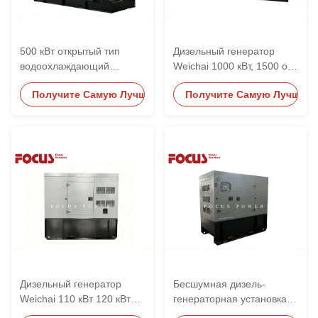
500 кВт открытый тип
Дизельный генератор
водоохлаждающий
Weichai 1000 кВт, 1500 об/
генератор с двигателем
мин, 1800 об/мин, степень
Получите Самую Лучшую Цену
Получите Самую Лучшую 
Weichai 6M33D633E200
защиты IP23, для
для промышленного
коммерческого
использования
использования
Дизельный генератор
Бесшумная дизель-
Weichai 110 кВт 120 кВт
генераторная установка
130 кВт бесшумного типа
Weichai Engine 100 кВт