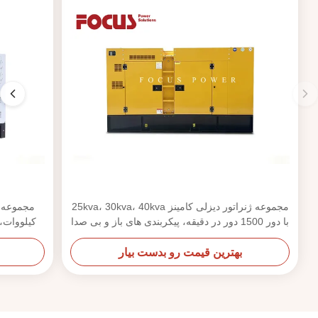
مجموعه ژنراتور دیزلی کامینز 25kva، 30kva، 40kva
با دور 1500 دور در دقیقه، پیکربندی های باز و بی صدا
بهترین قیمت رو بدست بیار