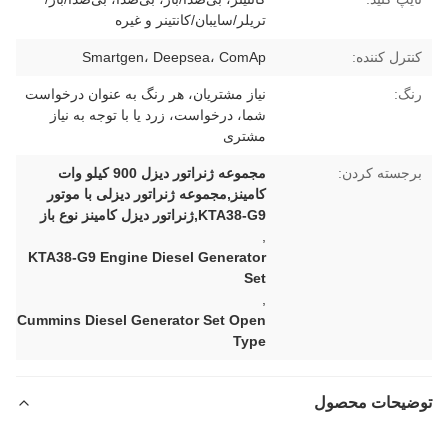
تریلر/سایبان/کانتینر و غیره
کنترل کننده:
Smartgen، Deepsea، ComAp
رنگ:
نیاز مشتریان، هر رنگ به عنوان درخواست
شما، درخواست، زرد یا با توجه به نیاز
مشتری
برجسته کردن:
مجموعه ژنراتور دیزل 900 کیلو وات
کامینز,مجموعه ژنراتور دیزلی با موتور
KTA38-G9,ژنراتور دیزل کامینز نوع باز
,
KTA38-G9 Engine Diesel Generator
Set
,
Cummins Diesel Generator Set Open
Type
توضیحات محصول