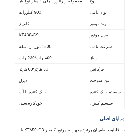
نوع
مجموعه ژنراتور دیزلی کامینز نوع باز
توان نامی
900 کیلووات
برند موتور
کامینز
مدل موتور
KTA38-G9
سرعت نامی
1500 دور در دقیقه
ولتاژ
400 ولت/230 ولت
فرکانس
50 هرتز/60 هرتز
نوع سوخت
دیزل
سیستم خنک کننده
خنک کننده با آب
سیستم کنترل
خودکار/دستی
مزایای اصلی
قابلیت اطمینان برتر:
مجهز به موتور کامینز KTA50-G3 با