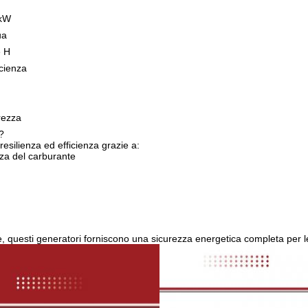
0kW
ua
e H
icienza
urezza
?
esilienza ed efficienza grazie a:
nza del carburante
, questi generatori forniscono una sicurezza energetica completa per le