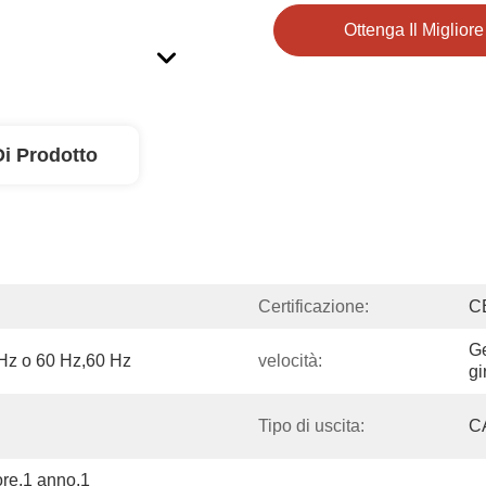
Ottenga Il Miglior
Di Prodotto
Certificazione:
C
Ge
Hz o 60 Hz,60 Hz
velocità:
gi
Tipo di uscita:
CA
re,1 anno,1 