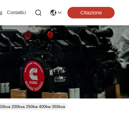
Citazione
g
Contattici
a 250kva 200kva 250kw 400kw 350kva