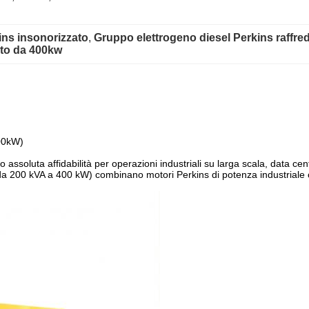
ins insonorizzato
, 
Gruppo elettrogeno diesel Perkins raffr
ato da 400kw
400kW)
no assoluta affidabilità per operazioni industriali su larga scala, data ce
i (da 200 kVA a 400 kW) combinano motori Perkins di potenza industriale