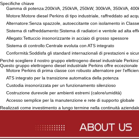
Specifiche chiave
Gamma di potenza:
200kVA, 250kVA, 250kW, 300kVA, 350kVA, 40
Motore:
Motore diesel Perkins di tipo industriale, raffreddato ad acq
Alternatore:
Senza spazzole, autoeccitante con isolamento in Class
Sistema di raffreddamento:
Sistema di radiatori e ventole ad alta eff
Allegato:
Tettuccio insonorizzante in acciaio di grosso spessore
Sistema di controllo:
Centrale evoluta con ATS integrato
Conformità:
Soddisfa gli standard internazionali di prestazioni e sic
Perché scegliere il nostro gruppo elettrogeno diesel industriale Perkins
Questo gruppo elettrogeno diesel industriale Perkins offre eccezionale r
Motore Perkins di prima classe con robusto alternatore per l'efficie
ATS integrato per la transizione automatica della potenza
Custodia insonorizzata per un funzionamento silenzioso
Costruzione durevole per ambienti estremi (calore/umidità)
Accesso semplice per la manutenzione e rete di supporto globale
Realizzati come investimento a lungo termine nella continuità aziendale