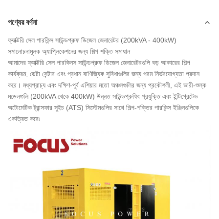
পণ্যের বর্ণনা
ফ্যাক্টরি সেল পারকিন্স সাউন্ডপ্রুফ ডিজেল জেনারেটর (200kVA - 400kW)
সমালোচনামূলক অ্যাপ্লিকেশনের জন্য শিল্প শক্তি সমাধান
আমাদের ফ্যাক্টরি সেল পারকিনস সাউন্ডপ্রুফ ডিজেল জেনারেটরগুলি বড় আকারের শিল্প
কার্যক্রম, ডেটা সেন্টার এবং প্রধান বাণিজ্যিক সুবিধাগুলির জন্য পরম নির্ভরযোগ্যতা প্রদান
করে। মধ্যপ্রাচ্য এবং দক্ষিণ-পূর্ব এশিয়ার মতো অঞ্চলগুলির জন্য প্রকৌশলী, এই ভারী-শুল্ক
মডেলগুলি (200kVA থেকে 400kW) উন্নত সাউন্ডপ্রুফিং প্রযুক্তি এবং ইন্টিগ্রেটেড
অটোমেটিক ট্রান্সফার সুইচ (ATS) সিস্টেমগুলির সাথে শিল্প-শক্তির পারকিন্স ইঞ্জিনগুলিকে
একত্রিত করে৷