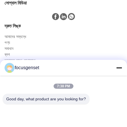
সোশ্যাল মিডিয়া
দ্রুত লিঙ্ক
আমাদের সম্বন্ধে
পণ্য
সমাধান
ব্লগ
আমাদের সাথে যোগাযোগ
পণ্য
focusgenset
কামিন্স ডিজেল জেনারেটর সেট
পারকিন্স ডিজেল জেনারেটর সেট
7:38 PM
এসডিইসি ডিজেল জেনারেটর সেট
প্রাইম পাওয়ার জেনসেট
Good day, what product are you looking for?
ইন্ডাস্ট্রিয়াল ডিজেল জেনসেট
স্কিড মাউন্টেড জেনারেটর
দ্রুত যোগাযোগ
টেলিফোন