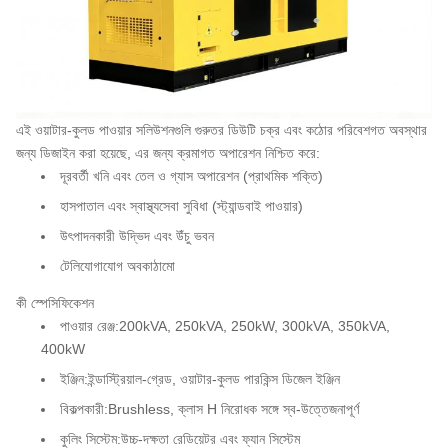
এই ওয়াটার-কুলড পাওয়ার সলিউশনগুলি গুরুতর ডিউটি ​​চক্র এবং কঠোর পরিবেশগত অবস্থার
জন্য ডিজাইন করা হয়েছে, এর জন্য ক্রমাগত অপারেশন নিশ্চিত করে:
দূরবর্তী খনি এবং তেল ও গ্যাস অপারেশন (প্রাথমিক শক্তি)
হাসপাতাল এবং স্বাস্থ্যসেবা সুবিধা (স্ট্যান্ডবাই পাওয়ার)
উৎপাদনকারী উদ্ভিদ এবং উঁচু ভবন
টেলিযোগাযোগ অবকাঠামো
কী স্পেসিফিকেশন
পাওয়ার রেঞ্জ:
200kVA, 250kVA, 250kW, 300kVA, 350kVA,
400kW
ইঞ্জিন:
ইন্ডাস্ট্রিয়াল-গ্রেড, ওয়াটার-কুলড পারকিন্স ডিজেল ইঞ্জিন
বিকল্পকারী:
Brushless, ক্লাস H নিরোধক সঙ্গে স্ব-উত্তেজনাপূর্ণ
কুলিং সিস্টেম:
উচ্চ-দক্ষতা রেডিয়েটর এবং ফ্যান সিস্টেম