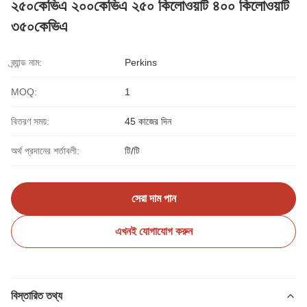
২৫০কেভিএ ২০০কেভিএ ২৫০ কিলোওয়াট ৪০০ কিলোওয়াট
৩৫০কেভিএ
ব্র্যান্ড নাম:
Perkins
MOQ:
1
বিতরণ সময়:
45 কাজের দিন
অর্থ প্রদানের শর্তাবলী:
টি/টি
সেরা দাম পান
এখনই যোগাযোগ করুন
বিস্তারিত তথ্য