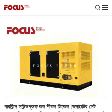
পারকিন্স সাউন্ডপ্রুফ জল শীতল ডিজেল জেনারেটর সেট