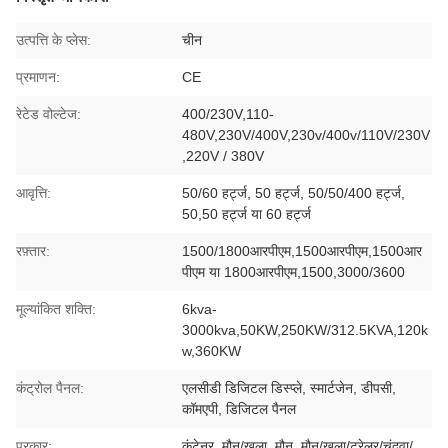
उत्पत्ति के प्लेस:
चीन
प्रमाणन:
CE
रेटेड वोल्टेज:
400/230V,110-
480V,230V/400V,230v/400v/110V/230V
,220V / 380V
आवृत्ति:
50/60 हर्ट्ज, 50 हर्ट्ज, 50/50/400 हर्ट्ज,
50,50 हर्ट्ज या 60 हर्ट्ज
रफ़्तार:
1500/1800आरपीएम,1500आरपीएम,1500आर
पीएम या 1800आरपीएम,1500,3000/3600
मूल्यांकित शक्ति:
6kva-
3000kva,50KW,250KW/312.5KVA,120k
w,360KW
कंट्रोल पैनल:
एलसीडी डिजिटल डिस्प्ले, स्मार्टजेन, डीपसी,
कॉमएपी, डिजिटल पैनल
प्रकार:
कंटेनर, मौन/खुला, मौन, मौन/खुला/ट्रेलर/चंदवा/