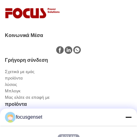
Κοινωνικά Μέσα
Γρήγορη σύνδεση
Σχετικά με εμάς
προϊόντα
λύσεις
Μπλογκ
Μας ελάτε σε επαφή με
προϊόντα
Σετ γεννήτριας Diesel Cummins
focusgenset
Συσκευή γεννήτριας πετρελαίου Perkins
Σύνολο γεννητριών diesel SDEC
Prime Power Genset