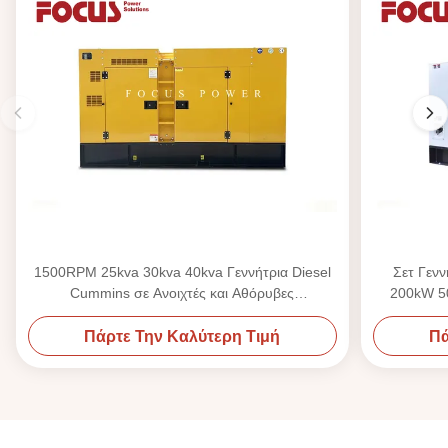
1500RPM 25kva 30kva 40kva Γεννήτρια Diesel
Σετ Γεν
Cummins σε Ανοιχτές και Αθόρυβες
200kW 50
Διαμορφώσεις
Πάρτε Την Καλύτερη Τιμή
Πά