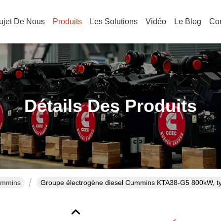
ujet De Nous
Produits
Les Solutions
Vidéo
Le Blog
Co
Détails Des Produits
ummins
Groupe électrogène diesel Cummins KTA38-G5 800kW, type 