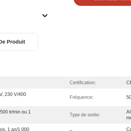
De Produit
Certification:
C
V, 230 V/400 
Fréquence:
5
500 tr/min ou 1 
AC
Type de sortie:
m
is, 1 an/1 000 
Co