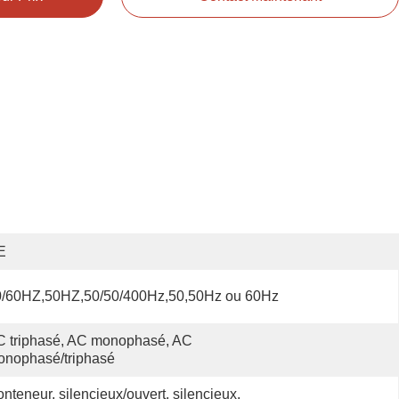
E
0/60HZ,50HZ,50/50/400Hz,50,50Hz ou 60Hz
 triphasé, AC monophasé, AC 
onophasé/triphasé
nteneur, silencieux/ouvert, silencieux, 