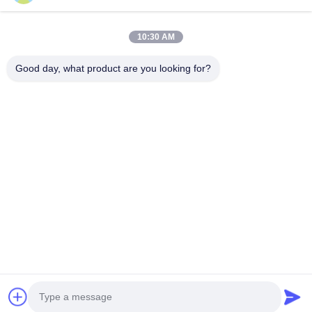
ชุดเครื่องกำเนิดไฟฟ้าดีเซล Cummins
ชุดเครื่องผลิตไฟฟ้าเพอร์กินส์
ชุดเครื่องกำเนิดไฟฟ้าดีเซล SDEC
10:30 AM
เครื่องกำเนิดไฟฟ้าไพรม์พาวเวอร์
เครื่องยนต์ดีเซลอุตสาหกรรม
Good day, what product are you looking for?
เครื่องกำเนิดไฟฟ้าแบบติดตั้งลื่นไถล
ติดต่อเร็ว
โทรศัพท์
0086-13564939262
อีเมล
sales@focusgenset.com
ที่อยู่
ถนนกวงเซิง หมายเลข 66 เขตกว่างหลิง เมืองหยางโจว มณฑล
เจียงซู ประเทศจีน
นโยบายความเป็นส่วนตัว
|
แผนผังเว็บไซต์
จีน คุณภาพดี ชุดเครื่องกำเนิดไฟฟ้าดีเซล Cummins ผู้จัดจําหน่าย.ลิขสิทธิ์ 2025-
2026 FOCUS POWER JIANGSU CO.,LTD. สิทธิทั้งหมดถูกเก็บไว้