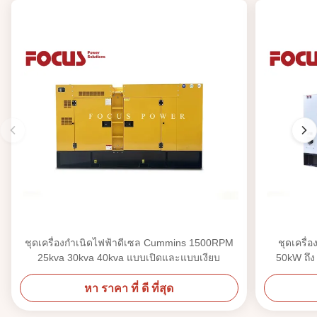
ชุดเครื่องกำเนิดไฟฟ้าดีเซล Cummins 1500RPM
ชุดเครื่
25kva 30kva 40kva แบบเปิดและแบบเงียบ
50kW ถึง
หา ราคา ที่ ดี ที่สุด