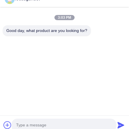
Conjunto de generadores diesel de Perkins
Sistema de generador diesel de SDEC
Grupo electrógeno de primera potencia
3:03 PM
Genset para el diesel industrial
Generador montado sobre patines
Good day, what product are you looking for?
Contacto rápido
Teléfono
0086-13564939262
Email
sales@focusgenset.com
Dirección
NO66 CARRETERA GUANGSHENG, DISTRITO DE
GUANGLING, YANGZHOU, JIANGSU, CHINA
Políticas de privacidad
|
Mapa del Sitio
Buena calidad de China Conjunto de generador diesel de Cummins
Proveedor. © de Copyright 2025-2026 FOCUS POWER JIANGSU CO.,LTD. .
Todos los derechos reservados.