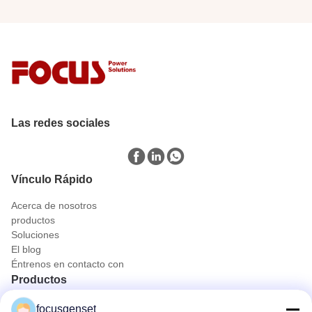
Las redes sociales
Vínculo Rápido
Acerca de nosotros
productos
Soluciones
El blog
Éntrenos en contacto con
Productos
Conjunto de generador diesel de Cummins
focusgenset