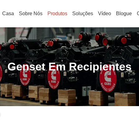
Casa
Sobre Nós
Produtos
Soluções
Vídeo
Blogue
Genset Em Recipientes