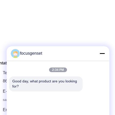
focusgenset
tato rápido
2:34 PM
Telefone
86--13564939262
Good day, what product are you looking 
for?
E-mail
sales@focusgenset.com
Endereço