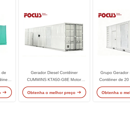
 de
Gerador Diesel Contêiner
Grupo Gerador
êiner
CUMMINS KTA50-G8E Motor
Contêiner de 20
péries
1200KW 40 pés Industrial
Cummins 
o
Obtenha o melhor preço
Obtenha o me
Comercial