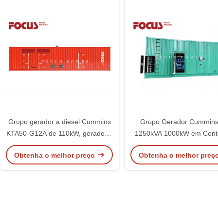
Grupo gerador a diesel Cummins
Grupo Gerador Cummins
KTA50-G12A de 110kW, gerador a
1250kVA 1000kW em Cont
diesel em contêiner de 40 pés
de 20 pés à Prova de Intem
Obtenha o melhor preço
Obtenha o melhor preç