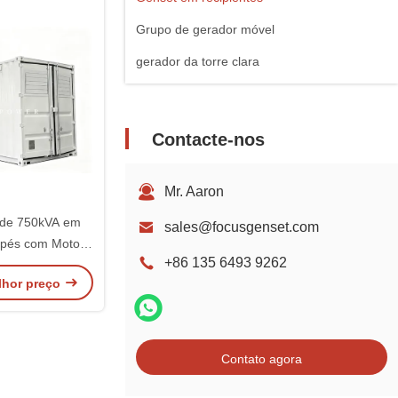
Grupo de gerador móvel
gerador da torre clara
Contacte-nos
Mr. Aaron
 de 750kVA em
sales@focusgenset.com
 pés com Motor
+86 135 6493 9262
KTA38-G2
lhor preço
Contato agora