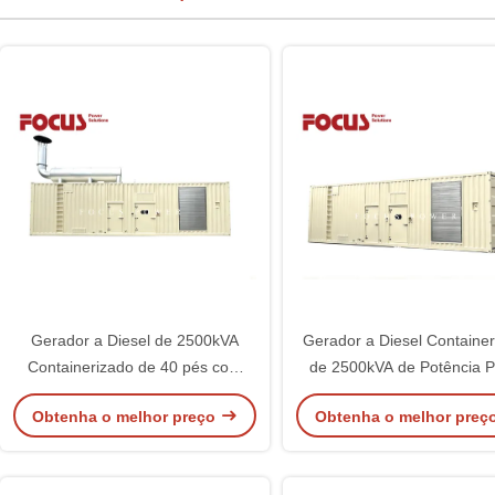
Gerador a Diesel de 2500kVA
Gerador a Diesel Containe
Containerizado de 40 pés com
de 2500kVA de Potência 
Motor QSK60-G23 para Potência
com Motor QSK60-G23 p
Obtenha o melhor preço
Obtenha o melhor preç
Principal em Projetos de
Aplicações de Mineraçã
Mineração e Industriais
Industriais de 40 pés