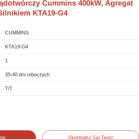
rądotwórczy Cummins 400kW, Agregat
Silnikiem KTA19-G4
CUMMINS
KTA19-G4
1
35-40 dni roboczych
T/T
enę
Skontaktuj Się Teraz