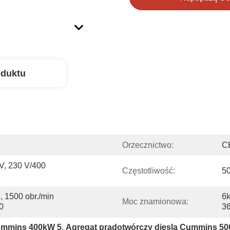
oduktu
Orzecznictwo:
C
V, 230 V/400 
Częstotliwość:
50
 1500 obr./min 
6
Moc znamionowa:
0
3
Cummins 400kW 5
, 
Agregat prądotwórczy diesla Cummins 5