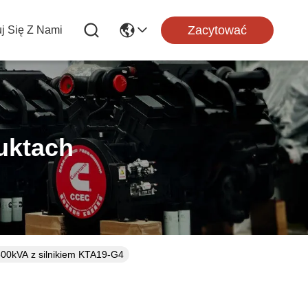
Zacytować
uj Się Z Nami
uktach
500kVA z silnikiem KTA19-G4