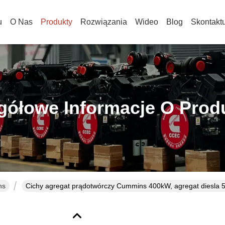
u
O Nas
Produkty
Rozwiązania
Wideo
Blog
Skontakt
gółowe Informacje O Prod
ns
Cichy agregat prądotwórczy Cummins 400kW, agregat diesla 