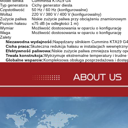
Model silnika
Cumminsa KTA19 G4
Typ generatora
Cichy generator diesla
Częstotliwość
50 Hz / 60 Hz (konfigurowalne)
Woltaż
220 V / 380 V / 400 V (konfigurowalny)
Zużycie paliwa
Niskie zużycie paliwa przy obciążeniu znamionowym
Poziom hałasu
≤75 dB (w odległości 1 m)
Wymiar
Możliwość dostosowania w oparciu o konfigurację
Waga
Możliwość dostosowania w oparciu o konfigurację
Zalety
Niezawodna wydajność:
Napędzany silnikiem Cummins KTA19 G4 o
Cicha praca:
Skuteczna redukcja hałasu w instalacjach wewnętrzny
Efektywność paliwowa:
Niskie zużycie paliwa zmniejsza koszty op
Trwała konstrukcja:
Wytrzymuje ekstremalne temperatury i trudne
Globalne wsparcie:
Kompleksowa obsługa posprzedażowa i dostę