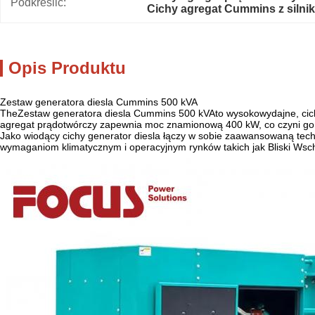
Podkreślić:
Cichy agregat Cummins z siln
Opis Produktu
Zestaw generatora diesla Cummins 500 kVA
The
Zestaw generatora diesla Cummins 500 kVA
to wysokowydajne, ci
agregat prądotwórczy zapewnia moc znamionową 400 kW, co czyni go z
Jako wiodący cichy generator diesla łączy w sobie zaawansowaną tech
wymaganiom klimatycznym i operacyjnym rynków takich jak Bliski Wsc