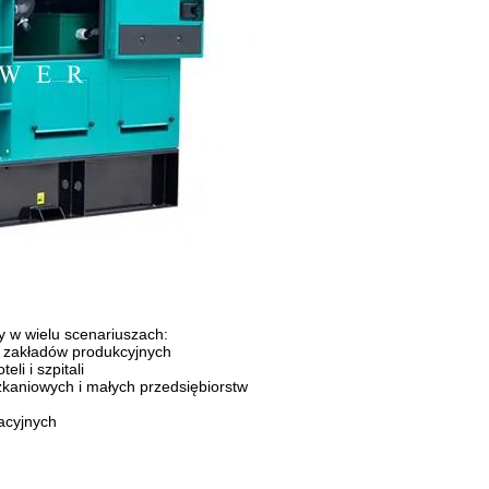
y w wielu scenariuszach:
a zakładów produkcyjnych
li i szpitali
zkaniowych i małych przedsiębiorstw
acyjnych