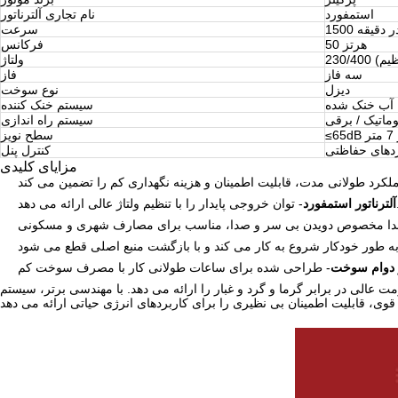
استمفورد
نام تجاری آلترناتور
ر در دقیقه
سرعت
50 هرتز
فرکانس
تنظیم)
ولتاژ
سه فاز
فاز
دیزل
نوع سوخت
آب خنک شده
سیستم خنک کننده
ماتیک / برقی
سیستم راه اندازی
 متر
سطح نویز
ردهای حفاظتی
کنترل پنل
مزایای کلیدی
ظیم ولتاژ عالی ارائه می دهد.
آلترناتور استمفورد
و دوام سوخت
ت عالی در برابر گرما و گرد و غبار را ارائه می دهد. با مهندسی برتر، سیستم