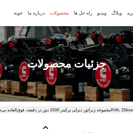
رید
وبلاگ
ویدیو
راه حل ها
محصولات
درباره ما
خونه
جزئیات محصولات
20KVA، 25kva، 30kva، 40kva، 50