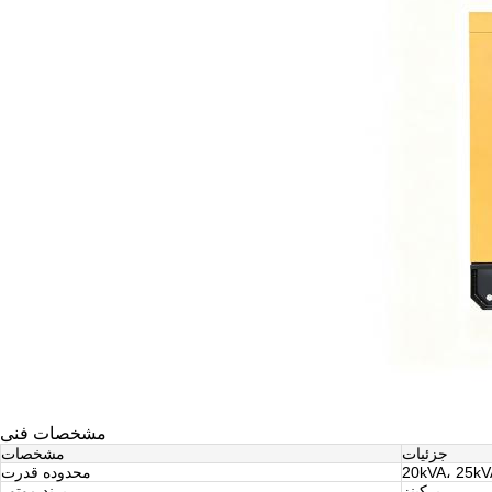
مشخصات فنی
جزئیات
مشخصات
20kVA، 25kV
محدوده قدرت
پرکینز
برند موتور