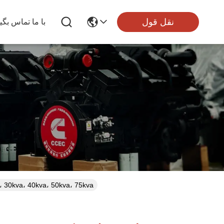
نقل قول
با ما تماس بگی
مجموعه ژنراتور دیزلی پرکینز 1500 دور در دقیقه، فوق‌العاده بی‌صدا، kva، 75kva