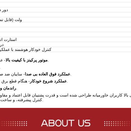
1500 دو
230/400 ولت (قابل 
استارت اتو
≤65dB در 7
کنترل خودکار هوشمند با عملک
- عملکرد طولانی مدت، قابلیت اطمینان و هزینه نگهداری کم را تضمین می کند.
موتور پرکینز با کیفیت بالا
- توان خروجی پایدار را با تن
- سایبان ضد صدا مخصوص دویدن بی سر و صدا، مناسب برای مصارف شهری و مسکونی.
عملکرد فوق العاده بی صدا
- هنگام قطع برق به طور خودکار شروع به کار می کند و با بازگشت منبع اصلی قطع می شود.
عملکرد شروع خودکار
- طراحی شده برای ساعات طولانی کار با مصرف سوخت کم.
راندمان 
 بالا کاربران خاورمیانه طراحی شده است و قدرت پشتیبان قابل اعتماد و مقاوم
کنترل پیشرفته، و ساخت قوی، قابلیت اطمینان بی نظیری را برای کاربردهای انرژی حیاتی ارائه می دهد.