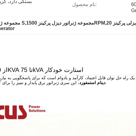
60
نام محصول:
nerator
مجموعه دیزل ژنراتور پرکینز Super Silent Perkins از 20KVA تا 75kVA استارت خودکار
لت آمپر تا 75 کیلو ولت آمپر یک راه حل توان قابل اعتماد، کارآمد و بادوام است که برای 
، این سری ژنراتور برق پایدار و تمیز را برای کاربردهای مسکونی و صنعتی ارائه می دهد.
دینام استمفورد