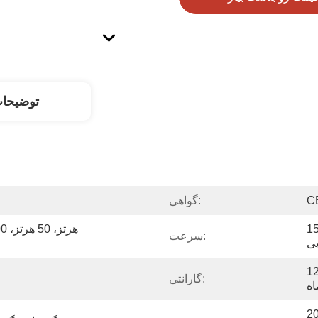
توضیحا
C
گواهی:
قه، 1500 
سرعت:
 ساعت، 1 سال یا 1000 ساعت، 1 سال، 
گارانتی:
 پرکینز 200kva,1103A-33TG2 