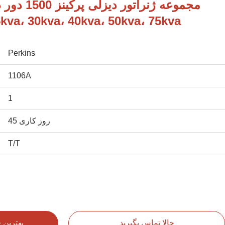
مجموعه ژنرات
بی‌صدا، kva، 30kva، 40kva، 50kva، 75kva
Perkins
1106A
1
45 روز کاری
T/T
حالا تماس بگیرید
بهترین 