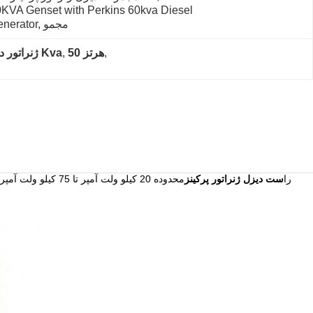
KVA Genset with Perkins 60kva Diesel 
Generator, مجمو
, 
50 هرتز
, 
مجموعه ژنراتور دیزلی پرکینز فوق‌العاده بی‌صدا S,مجموعه ژنراتور دیزل پرکینز 1500RPM,ژنراتور دیزلی پرکینز 20 Kva
را
ست دیزل ژنراتور پرکینز
محدوده 20 کیلو و