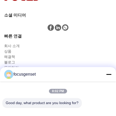
소셜 미디어
빠른 연결
회사 소개
상품
해결책
블로그
문의하기
상품
focusgenset
커민스 디젤 발전기 세트
퍼킨스 디젤 발전기 세트
8:02 PM
세트 SDEC 디젤 엔진 발전기
프라임 파워 발전기
Good day, what product are you looking for?
산업용 디젤 젠셋
스키드 장착형 발전기