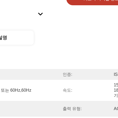
설명
인증:
I
1
z 또는 60Hz,60Hz
속도:
1
기
출력 유형:
A