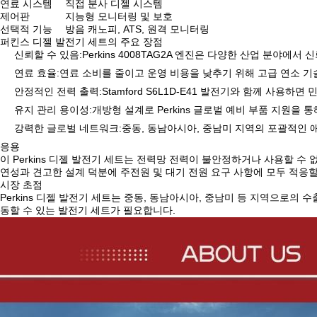
연료 시스템
직접 분사 디젤 시스템
제어판
지능형 모니터링 및 보호
선택적 기능
방음 캐노피, ATS, 원격 모니터링
퍼킨스 디젤 발전기 세트의 주요 장점
신뢰할 수 있음:
Perkins 4008TAG2A 엔진은 다양한 산업 분야
연료 효율:
연료 소비를 줄이고 운영 비용을 낮추기 위해 고급 연소 
안정적인 전력 출력:
Stamford S6L1D-E41 발전기와 함께 사용
유지 관리 용이성:
개방형 설계로 Perkins 글로벌 예비 부품 지원을 
강력한 글로벌 네트워크:
중동, 동남아시아, 중남미 지역의 포괄적인
응용
이 Perkins 디젤 발전기 세트는 전력망 전력이 불안정하거나 사용할 
연성과 견고한 설계 덕분에 주전원 및 대기 전원 요구 사항에 모두 적응할
시장 초점
Perkins 디젤 발전기 세트는 중동, 동남아시아, 중남미 등 지역으
동할 수 있는 발전기 세트가 필요합니다.