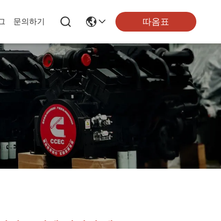
따옴표
그
문의하기