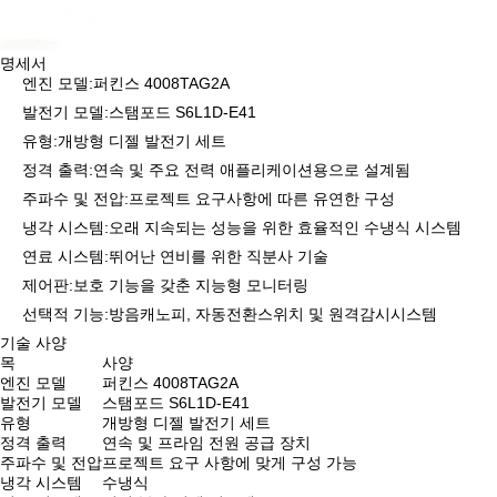
명세서
엔진 모델:
퍼킨스 4008TAG2A
발전기 모델:
스탬포드 S6L1D-E41
유형:
개방형 디젤 발전기 세트
정격 출력:
연속 및 주요 전력 애플리케이션용으로 설계됨
주파수 및 전압:
프로젝트 요구사항에 따른 유연한 구성
냉각 시스템:
오래 지속되는 성능을 위한 효율적인 수냉식 시스템
연료 시스템:
뛰어난 연비를 위한 직분사 기술
제어판:
보호 기능을 갖춘 지능형 모니터링
선택적 기능:
방음캐노피, 자동전환스위치 및 원격감시시스템
기술 사양
목
사양
엔진 모델
퍼킨스 4008TAG2A
발전기 모델
스탬포드 S6L1D-E41
유형
개방형 디젤 발전기 세트
정격 출력
연속 및 프라임 전원 공급 장치
주파수 및 전압
프로젝트 요구 사항에 맞게 구성 가능
냉각 시스템
수냉식