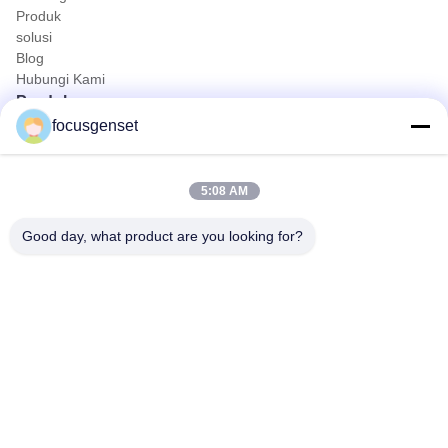
Produk
solusi
Blog
Hubungi Kami
Produk
focusgenset
Set Generator Diesel Cummins
Set Generator Diesel Perkins
SDEC Diesel Generator Set
5:08 AM
Genset Tenaga Utama
Genset Diesel Industri
Good day, what product are you looking for?
Generator Terpasang di Selip
Kontak Cepat
Telp
0086-13564939262
E-mail
sales@focusgenset.com
Alamat