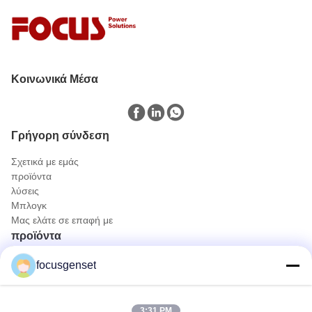
Κοινωνικά Μέσα
Γρήγορη σύνδεση
Σχετικά με εμάς
προϊόντα
λύσεις
Μπλογκ
Μας ελάτε σε επαφή με
προϊόντα
Σετ γεννήτριας Diesel Cummins
focusgenset
Συσκευή γεννήτριας πετρελαίου Perkins
Σύνολο γεννητριών diesel SDEC
Prime Power Genset
3:31 PM