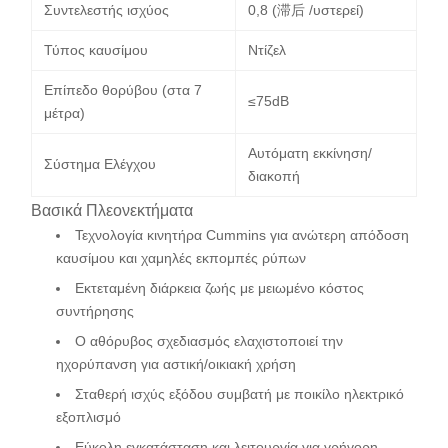
Συντελεστής ισχύος
0,8 (滞后 /υστερεί)
Τύπος καυσίμου
Ντίζελ
Επίπεδο θορύβου (στα 7
≤75dB
μέτρα)
Αυτόματη εκκίνηση/
Σύστημα Ελέγχου
διακοπή
Βασικά Πλεονεκτήματα
Τεχνολογία κινητήρα Cummins για ανώτερη απόδοση
καυσίμου και χαμηλές εκπομπές ρύπων
Εκτεταμένη διάρκεια ζωής με μειωμένο κόστος
συντήρησης
Ο αθόρυβος σχεδιασμός ελαχιστοποιεί την
ηχορύπανση για αστική/οικιακή χρήση
Σταθερή ισχύς εξόδου συμβατή με ποικίλο ηλεκτρικό
εξοπλισμό
Εύκολη εγκατάσταση και λειτουργία για γρήγορη