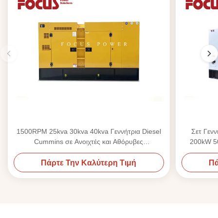
1500RPM 25kva 30kva 40kva Γεννήτρια Diesel
Σετ Γεν
Cummins σε Ανοιχτές και Αθόρυβες
200kW 50
Διαμορφώσεις
Πάρτε Την Καλύτερη Τιμή
Πά