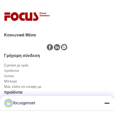
Κοινωνικά Μέσα
Γρήγορη σύνδεση
Σχετικά με εμάς
προϊόντα
λύσεις
Μπλογκ
Μας ελάτε σε επαφή με
προϊόντα
Σετ γεννήτριας Diesel Cummins
focusgenset
Συσκευή γεννήτριας πετρελαίου Perkins
Σύνολο γεννητριών diesel SDEC