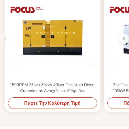
1500RPM 25kva 30kva 40kva Γεννήτρια Diesel
Σετ Γεν
Cummins σε Ανοιχτές και Αθόρυβες
200kW 50
Διαμορφώσεις
Πάρτε Την Καλύτερη Τιμή
Πά