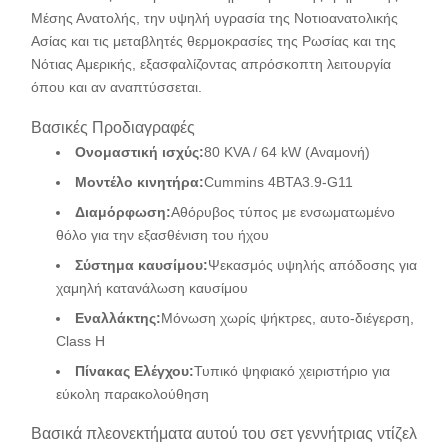
Μέσης Ανατολής, την υψηλή υγρασία της Νοτιοανατολικής
Ασίας και τις μεταβλητές θερμοκρασίες της Ρωσίας και της
Νότιας Αμερικής, εξασφαλίζοντας απρόσκοπτη λειτουργία
όπου και αν αναπτύσσεται.
Βασικές Προδιαγραφές
Ονομαστική ισχύς:
80 KVA / 64 kW (Αναμονή)
Μοντέλο κινητήρα:
Cummins 4BTA3.9-G11
Διαμόρφωση:
Αθόρυβος τύπος με ενσωματωμένο
θόλο για την εξασθένιση του ήχου
Σύστημα καυσίμου:
Ψεκασμός υψηλής απόδοσης για
χαμηλή κατανάλωση καυσίμου
Εναλλάκτης:
Μόνωση χωρίς ψήκτρες, αυτο-διέγερση,
Class H
Πίνακας Ελέγχου:
Τυπικό ψηφιακό χειριστήριο για
εύκολη παρακολούθηση
Βασικά πλεονεκτήματα αυτού του σετ γεννήτριας ντίζελ