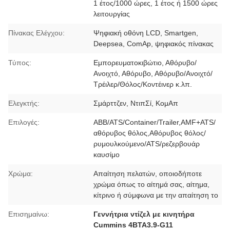
1 έτος/1000 ώρες, 1 έτος ή 1500 ώρες
λειτουργίας
Πίνακας Ελέγχου:
Ψηφιακή οθόνη LCD, Smartgen,
Deepsea, ComAp, ψηφιακός πίνακας
Τύπος:
Εμπορευματοκιβώτιο, Αθόρυβο/
Ανοιχτό, Αθόρυβο, Αθόρυβο/Ανοιχτό/
Τρέιλερ/Θόλος/Κοντέινερ κ.λπ.
Ελεγκτής:
Σμάρττζεν, ΝτιπΣί, ΚομΑπ
Επιλογές:
ABB/ATS/Container/Trailer,AMF+ATS/
αθόρυβος θόλος,Αθόρυβος θόλος/
ρυμουλκούμενο/ATS/ρεζερβουάρ
καυσίμο
Χρώμα:
Απαίτηση πελατών, οποιοδήποτε
χρώμα όπως το αίτημά σας, αίτημα,
κίτρινο ή σύμφωνα με την απαίτηση το
Επισημαίνω:
Γεννήτρια ντίζελ με κινητήρα
Cummins 4BTA3.9-G11