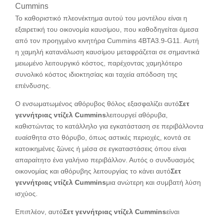
Cummins
Το καθοριστικό πλεονέκτημα αυτού του μοντέλου είναι η
εξαιρετική του οικονομία καυσίμου, που καθοδηγείται άμεσα
από τον προηγμένο κινητήρα Cummins 4BTA3.9-G11. Αυτή
η χαμηλή κατανάλωση καυσίμου μεταφράζεται σε σημαντικά
μειωμένο λειτουργικό κόστος, παρέχοντας χαμηλότερο
συνολικό κόστος ιδιοκτησίας και ταχεία απόδοση της
επένδυσης.
Ο ενσωματωμένος αθόρυβος θόλος εξασφαλίζει αυτό
Σετ
γεννήτριας ντίζελ Cummins
λειτουργεί αθόρυβα,
καθιστώντας το κατάλληλο για εγκατάσταση σε περιβάλλοντα
ευαίσθητα στο θόρυβο, όπως αστικές περιοχές, κοντά σε
κατοικημένες ζώνες ή μέσα σε εγκαταστάσεις όπου είναι
απαραίτητο ένα γαλήνιο περιβάλλον. Αυτός ο συνδυασμός
οικονομίας και αθόρυβης λειτουργίας το κάνει αυτό
Σετ
γεννήτριας ντίζελ Cummins
μια ανώτερη και συμβατή λύση
ισχύος.
Επιπλέον, αυτό
Σετ γεννήτριας ντίζελ Cummins
είναι