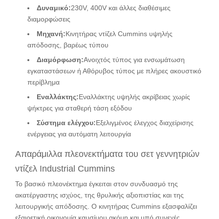
Δυναμικό:
230V, 400V και άλλες διαθέσιμες
διαμορφώσεις
Μηχανή:
Κινητήρας ντίζελ Cummins υψηλής
απόδοσης, βαρέως τύπου
Διαμόρφωση:
Ανοιχτός τύπος για ενσωμάτωση
εγκαταστάσεων ή Αθόρυβος τύπος με πλήρες ακουστικό
περίβλημα
Εναλλάκτης:
Εναλλάκτης υψηλής ακρίβειας χωρίς
ψήκτρες για σταθερή τάση εξόδου
Σύστημα ελέγχου:
Εξελιγμένος έλεγχος διαχείρισης
ενέργειας για αυτόματη λειτουργία
Απαράμιλλα πλεονεκτήματα του σετ γεννητριών
ντίζελ Industrial Cummins
Το βασικό πλεονέκτημα έγκειται στον συνδυασμό της
ακατέργαστης ισχύος, της θρυλικής αξιοπιστίας και της
λειτουργικής απόδοσης. Ο κινητήρας Cummins εξασφαλίζει
εξαιρετική οικονομία καυσίμου ακόμη και υπό συνεχές