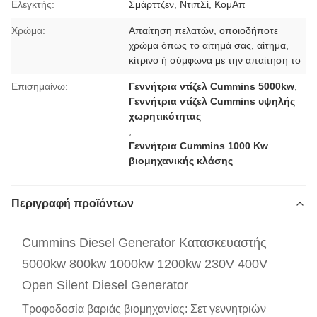
Ελεγκτής:
Σμάρττζεν, ΝτιπΣί, ΚομΑπ
Χρώμα:
Απαίτηση πελατών, οποιοδήποτε
χρώμα όπως το αίτημά σας, αίτημα,
κίτρινο ή σύμφωνα με την απαίτηση το
Επισημαίνω:
Γεννήτρια ντίζελ Cummins 5000kw
,
Γεννήτρια ντίζελ Cummins υψηλής
χωρητικότητας
,
Γεννήτρια Cummins 1000 Kw
βιομηχανικής κλάσης
Περιγραφή προϊόντων
Cummins Diesel Generator Κατασκευαστής
5000kw 800kw 1000kw 1200kw 230V 400V
Open Silent Diesel Generator
Τροφοδοσία βαριάς βιομηχανίας: Σετ γεννητριών