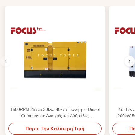
1500RPM 25kva 30kva 40kva Γεννήτρια Diesel
Σετ Γεν
Cummins σε Ανοιχτές και Αθόρυβες
200kW 50
Διαμορφώσεις
Πάρτε Την Καλύτερη Τιμή
Πά